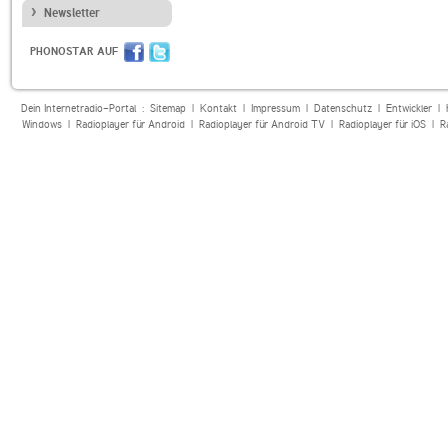
Newsletter
PHONOSTAR AUF
Dein Internetradio-Portal :
Sitemap
|
Kontakt
|
Impressum
|
Datenschutz
|
Entwickler
|
Windows
|
Radioplayer für Android
|
Radioplayer für Android TV
|
Radioplayer für iOS
|
R