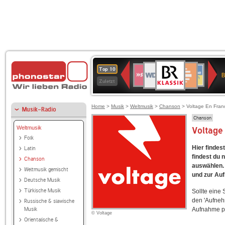
BR-
WDR
Deutschlandfunk
SWR3
Deutschlandfunk
80er
NDR
ANTENNE
SWR
Top 10
KLASSIK
B
4
Kultur
90er
2
BAYERN
Kultur
Zuletzt
OLDIE
ANTENNE
Home
>
Musik
>
Weltmusik
>
Chanson
> Voltage En Fran
Musik-Radio
Chanson
Weltmusik
Voltage
Folk
Hier findes
Latin
findest du 
Chanson
auswählen. 
Weltmusik gemischt
und zur Au
Deutsche Musik
Türkische Musik
Sollte eine
den 'Aufneh
Russische & slawische
Musik
Aufnahme p
© Voltage
Orientalische &