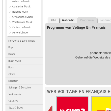
arabische Musik
Asiatische Musik
Indische Musik
Afrikanische Musik
Info
Webradio
Programm
Sendun
Mediterrane Musik
Programm von Voltage En Français
Karibische Musik
weitere Länder
Konzerte & Live-Musik
Pop
phonostar hat k
Dance
Gehe auf die
Website des
Black Music
Rock
Oldies
Künstler
Schlager & Discofox
WER VOLTAGE EN FRANÇAIS H
Volksmusik
Country
Jazz & Blues