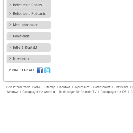
Beliebteste Radios
Beliebteste Podcasts
Mein phonostar
Downloads
Hilfe & Kontakt
Newsletter
PHONOSTAR AUF
Dein Internetradio-Portal :
Sitemap
|
Kontakt
|
Impressum
|
Datenschutz
|
Entwickler
|
Windows
|
Radioplayer für Android
|
Radioplayer für Android TV
|
Radioplayer für iOS
|
R