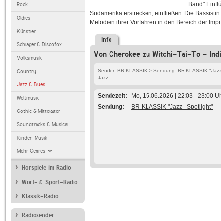
Band" Einfl
Rock
Südamerika erstrecken, einfließen. Die Bassistin
Oldies
Melodien ihrer Vorfahren in den Bereich der Imp
Künstler
Info
Schlager & Discofox
Von Cherokee zu Witchi-Tai-To - Ind
Volksmusik
Sender: BR-KLASSIK
>
Sendung: BR-KLASSIK "Jazz -
Country
Jazz
Jazz & Blues
Sendezeit
Mo, 15.06.2026 | 22:03 - 23:00 U
Weltmusik
Sendung
BR-KLASSIK "Jazz - Spotlight"
Gothic & Mittelalter
Soundtracks & Musical
Kinder-Musik
Mehr Genres
Hörspiele im Radio
Wort- & Sport-Radio
Klassik-Radio
Radiosender