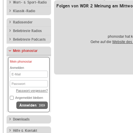
Wort- & Sport-Radio
Folgen von WDR 2 Meinung am Mittwo
Klassik-Radio
Radiosender
Beliebteste Radios
phonostar hat k
Beliebteste Podcasts
Gehe auf die
Website des
Mein phonostar
Mein phonostar
Anmelden
E-
Mail
Passwort
Passwort vergessen?
Angemeldet bleiben
Anmelden
Downloads
Hilfe & Kontakt