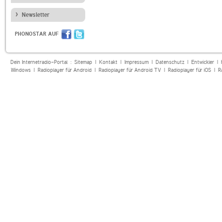
Newsletter
PHONOSTAR AUF
Dein Internetradio-Portal :
Sitemap
|
Kontakt
|
Impressum
|
Datenschutz
|
Entwickler
|
Windows
|
Radioplayer für Android
|
Radioplayer für Android TV
|
Radioplayer für iOS
|
R