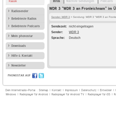
Infos
Nächste Sendungen
Podcasts
Klassik
WDR 3 "WDR 3 an Fronleichnam" im Ü
Radiosender
Sender: WDR 3
> Sendung: WDR 3 "WDR 3 an Fronl
Beliebteste Radios
Beliebteste Podcasts
Sendezeit
nicht eingetragen
Sender
WDR 3
Mein phonostar
Sprache
Deutsch
Downloads
Hilfe & Kontakt
Newsletter
PHONOSTAR AUF
Dein Internetradio-Portal :
Sitemap
|
Kontakt
|
Impressum
|
Datenschutz
|
Entwickler
|
Windows
|
Radioplayer für Android
|
Radioplayer für Android TV
|
Radioplayer für iOS
|
R