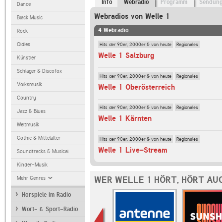
Info
Webradio
Programm
Sendun
Dance
Webradios von Welle 1
Black Music
4 Webradio
Rock
Hits der 90er, 2000er & von heute
Regionales
Oldies
Welle 1 Salzburg
Künstler
Schlager & Discofox
Hits der 90er, 2000er & von heute
Regionales
Volksmusik
Welle 1 Oberösterreich
Country
Hits der 90er, 2000er & von heute
Regionales
Jazz & Blues
Welle 1 Kärnten
Weltmusik
Gothic & Mittelalter
Hits der 90er, 2000er & von heute
Regionales
Welle 1 Live-Stream
Soundtracks & Musical
Kinder-Musik
WER WELLE 1 HÖRT, HÖRT AU
Mehr Genres
Hörspiele im Radio
Wort- & Sport-Radio