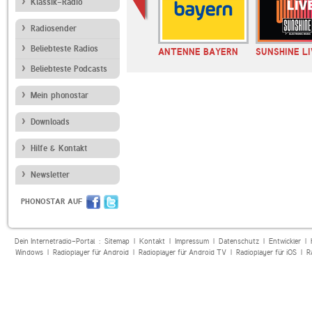
Klassik-Radio
Radiosender
Beliebteste Radios
ix
98.8 KISS FM
ANTENNE BAYERN
SUNSHINE LI
ITALIAN BEATS
Beliebteste Podcasts
Mein phonostar
Downloads
Hilfe & Kontakt
Newsletter
PHONOSTAR AUF
Dein Internetradio-Portal :
Sitemap
|
Kontakt
|
Impressum
|
Datenschutz
|
Entwickler
|
Windows
|
Radioplayer für Android
|
Radioplayer für Android TV
|
Radioplayer für iOS
|
R