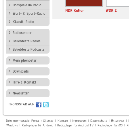
Hörspiele im Radio
NDR Kultur
WDR 2
Wort- & Sport-Radio
Klassik-Radio
Radiosender
Beliebteste Radios
Beliebteste Podcasts
Mein phonostar
Downloads
Hilfe & Kontakt
Newsletter
PHONOSTAR AUF
Dein Internetradio-Portal :
Sitemap
|
Kontakt
|
Impressum
|
Datenschutz
|
Entwickler
|
Windows
|
Radioplayer für Android
|
Radioplayer für Android TV
|
Radioplayer für iOS
|
R