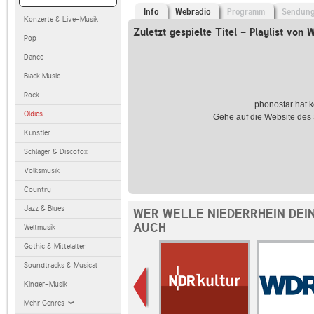
Info
Webradio
Programm
Sendun
Konzerte & Live-Musik
Zuletzt gespielte Titel - Playlist von 
Pop
Dance
Black Music
Rock
phonostar hat k
Oldies
Gehe auf die
Website des
Künstler
Schlager & Discofox
Volksmusik
Country
Jazz & Blues
WER WELLE NIEDERRHEIN DEIN
AUCH
Weltmusik
Gothic & Mittelalter
Soundtracks & Musical
Kinder-Musik
Mehr Genres