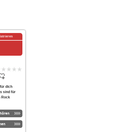
istrieren
für dich
s sind für
in Rock
nhören
men