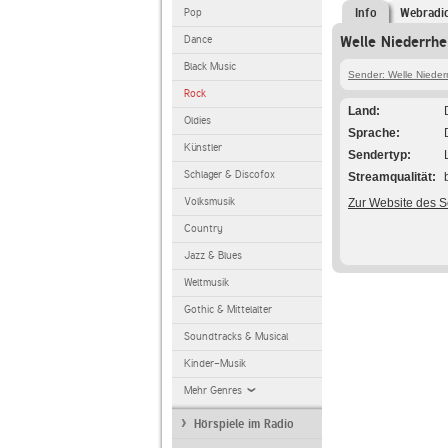
Pop
Info
Webradi
Dance
Welle Niederrhe
Black Music
Sender: Welle Nieder
Rock
Land
Oldies
Sprache
Künstler
Sendertyp
Schlager & Discofox
Streamqualität
Volksmusik
Zur Website des 
Country
Jazz & Blues
Weltmusik
Gothic & Mittelalter
Soundtracks & Musical
Kinder-Musik
Mehr Genres
Hörspiele im Radio