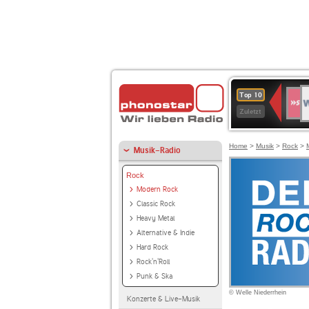
W
SWR
Top 10
4
Zuletzt
Home
>
Musik
>
Rock
>
Musik-Radio
Rock
Modern Rock
Classic Rock
Heavy Metal
Alternative & Indie
Hard Rock
Rock'n'Roll
Punk & Ska
© Welle Niederrhein
Konzerte & Live-Musik