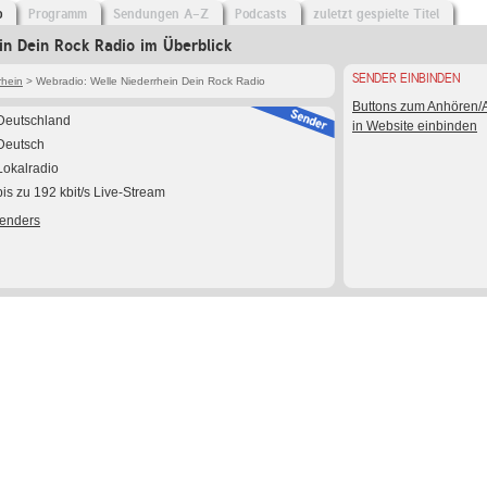
o
Programm
Sendungen A-Z
Podcasts
zuletzt gespielte Titel
in Dein Rock Radio im Überblick
SENDER EINBINDEN
rhein
> Webradio: Welle Niederrhein Dein Rock Radio
Buttons zum Anhören
Deutschland
in Website einbinden
Deutsch
Lokalradio
bis zu 192 kbit/s Live-Stream
Senders