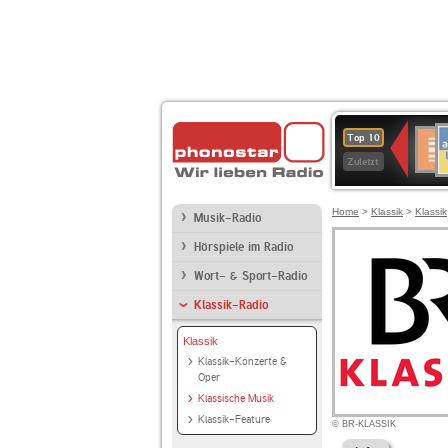
A
Deuts
Top 10
B
Kultu
Zuletzt
Home
>
Klassik
>
Klassik
Musik-Radio
Hörspiele im Radio
Wort- & Sport-Radio
Klassik-Radio
Klassik
Klassik-Konzerte &
Oper
Klassische Musik
Klassik-Feature
© BR-KLASSIK