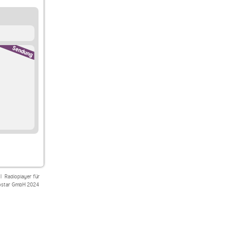
|
Radioplayer für
star GmbH 2024