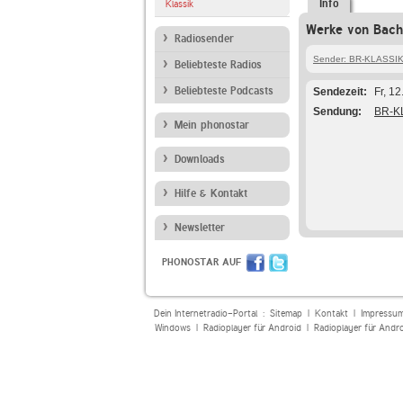
Info
Klassik
Werke von Bach,
Radiosender
Sender: BR-KLASSI
Beliebteste Radios
Beliebteste Podcasts
Sendezeit
Fr, 1
Sendung
BR-KL
Mein phonostar
Downloads
Hilfe & Kontakt
Newsletter
PHONOSTAR AUF
Dein Internetradio-Portal :
Sitemap
|
Kontakt
|
Impressu
Windows
|
Radioplayer für Android
|
Radioplayer für Andr