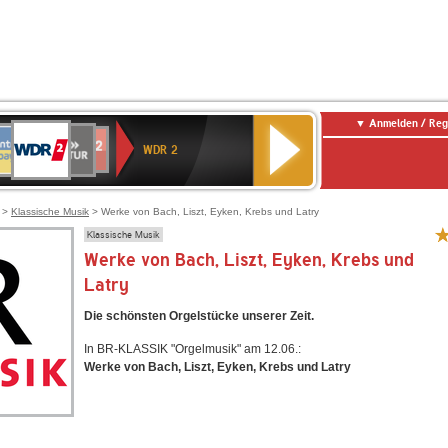
Anmelden / Reg
WDR
NTENNE
SWR
chlandfunk
Deutschlandfunk
80er
SWR3
WDR
BR-
NDR
2
WDR 2
AYERN
Kultur
r
90er
4
KLASSIK
2
OLDIE
ANTENNE
>
Klassische Musik
> Werke von Bach, Liszt, Eyken, Krebs und Latry
Klassische Musik
Werke von Bach, Liszt, Eyken, Krebs und
Latry
Die schönsten Orgelstücke unserer Zeit.
In BR-KLASSIK "Orgelmusik" am 12.06.:
Werke von Bach, Liszt, Eyken, Krebs und Latry