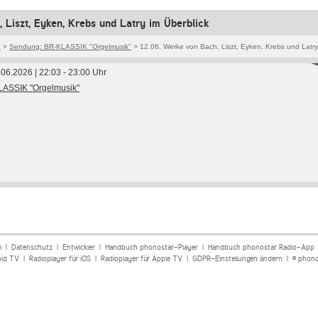
 Liszt, Eyken, Krebs und Latry im Überblick
K
>
Sendung: BR-KLASSIK "Orgelmusik"
> 12.06. Werke von Bach, Liszt, Eyken, Krebs und Latry
2.06.2026 | 22:03 - 23:00 Uhr
ASSIK "Orgelmusik"
m
|
Datenschutz
|
Entwickler
|
Handbuch phonostar-Player
|
Handbuch phonostar Radio-App
oid TV
|
Radioplayer für iOS
|
Radioplayer für Apple TV
|
GDPR-Einstellungen ändern
| © phono