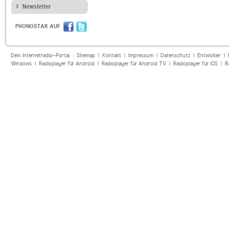
Newsletter
PHONOSTAR AUF
Dein Internetradio-Portal :
Sitemap
|
Kontakt
|
Impressum
|
Datenschutz
|
Entwickler
|
Windows
|
Radioplayer für Android
|
Radioplayer für Android TV
|
Radioplayer für iOS
|
R