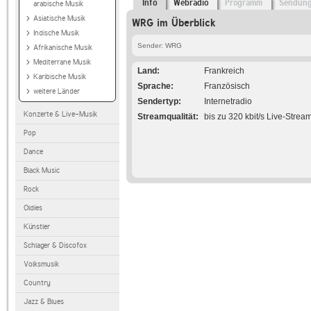
Info
Webradio
Programm
Sendun
arabische Musik
Asiatische Musik
WRG im Überblick
Indische Musik
Sender: WRG
Afrikanische Musik
Mediterrane Musik
Land
Frankreich
Karibische Musik
Sprache
Französisch
weitere Länder
Sendertyp
Internetradio
Konzerte & Live-Musik
Streamqualität
bis zu 320 kbit/s Live-Strea
Pop
Dance
Black Music
Rock
Oldies
Künstler
Schlager & Discofox
Volksmusik
Country
Jazz & Blues