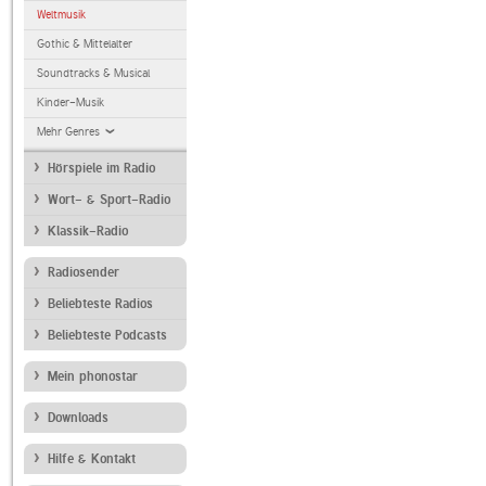
Weltmusik
Gothic & Mittelalter
Soundtracks & Musical
Kinder-Musik
Mehr Genres
Hörspiele im Radio
Wort- & Sport-Radio
Klassik-Radio
Radiosender
Beliebteste Radios
Beliebteste Podcasts
Mein phonostar
Downloads
Hilfe & Kontakt