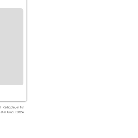
|
Radioplayer für
star GmbH 2024