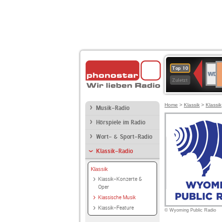
D
WDR
Top 10
Ku
4
Zuletzt
Home
>
Klassik
>
Klassik
Musik-Radio
Hörspiele im Radio
Wort- & Sport-Radio
Klassik-Radio
Klassik
Klassik-Konzerte &
Oper
Klassische Musik
Klassik-Feature
© Wyoming Public Radio