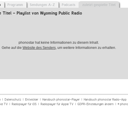
o
Programm
Sendungen A-Z
Podcasts
zuletzt gespielte Titel
e Titel - Playlist von Wyoming Public Radio
phonostar hat keine Informationen zu diesem Inhalt.
Gehe auf die
Website des Senders
, um weitere Informationen zu erhalten.
m
|
Datenschutz
|
Entwickler
|
Handbuch phonostar-Player
|
Handbuch phonostar Radio-App
oid TV
|
Radioplayer für iOS
|
Radioplayer für Apple TV
|
GDPR-Einstellungen ändern
| © phono