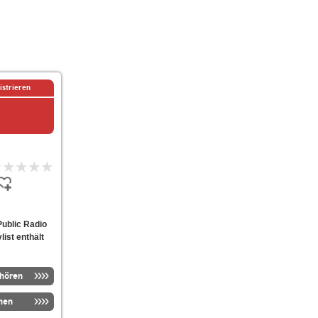
istrieren
ublic Radio
ist enthält
nhören
men