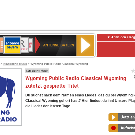
Anmelden / Reg
ANTENNE
eutschlandfunk
BR-
Deutschlandfunk
80er
SWR3
SWR1
WDR
NDR
BAYERN
ANTENNE BAYERN
ltur
KLASSIK
90er
Baden-
2
2
OLDIE
Württemberg
ANTENNE
>
Klassische Musik
> Wyoming Public Radio Classical Wyoming
Klassische Musik
Wyoming Public Radio Classical Wyoming
zuletzt gespielte Titel
Du suchst nach dem Namen eines Liedes, das du bei Wyoming P
Classical Wyoming gehört hast? Hier findest du ihn! Unsere Playl
die Lieder der letzten Tage.
Jetzt a
Aufneh