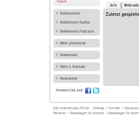
Klassik
Info
Webradi
Radiosender
Zuletzt gespielt
Beliebteste Radios
Beliebteste Podcasts
Mein phonostar
Downloads
Hilfe & Kontakt
Newsletter
PHONOSTAR AUF
Dein Internetradio-Portal :
Sitemap
|
Kontakt
|
Impressu
Windows
|
Radioplayer für Android
|
Radioplayer für Andr