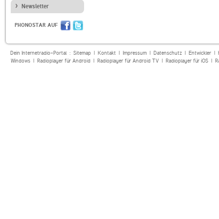
Newsletter
PHONOSTAR AUF
Dein Internetradio-Portal :
Sitemap
|
Kontakt
|
Impressum
|
Datenschutz
|
Entwickler
|
Windows
|
Radioplayer für Android
|
Radioplayer für Android TV
|
Radioplayer für iOS
|
R