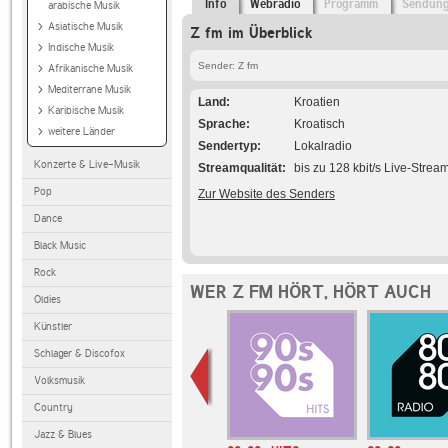
Info
Webradio
Programm
Sendun
arabische Musik
Asiatische Musik
Z fm im Überblick
Indische Musik
Sender: Z fm
Afrikanische Musik
Mediterrane Musik
Land
Kroatien
Karibische Musik
Sprache
Kroatisch
weitere Länder
Sendertyp
Lokalradio
Konzerte & Live-Musik
Streamqualität
bis zu 128 kbit/s Live-Strea
Pop
Zur Website des Senders
Dance
Black Music
Rock
WER Z FM HÖRT, HÖRT AUCH
Oldies
Künstler
Schlager & Discofox
Volksmusik
Country
Jazz & Blues