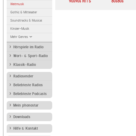
Bayern 3
90s90s HITS
80s80s
Weltmusik
Gothic & Mittelalter
Soundtracks & Musical
Kinder-Musik
Mehr Genres
Hörspiele im Radio
Wort- & Sport-Radio
Klassik-Radio
Radiosender
Beliebteste Radios
Beliebteste Podcasts
Mein phonostar
Downloads
Hilfe & Kontakt