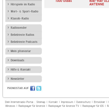
1LIVE
1000 Oldies
80er 90er OL
ANTENNE
Hörspiele im Radio
Wort- & Sport-Radio
Klassik-Radio
Radiosender
Beliebteste Radios
Beliebteste Podcasts
Mein phonostar
Downloads
Hilfe & Kontakt
Newsletter
PHONOSTAR AUF
Dein Internetradio-Portal :
Sitemap
|
Kontakt
|
Impressum
|
Datenschutz
|
Entwickler
|
Windows
|
Radioplayer für Android
|
Radioplayer für Android TV
|
Radioplayer für iOS
|
R