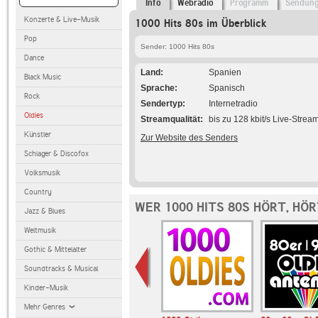
Info
Webradio
Programm
Sendun
Konzerte & Live-Musik
1000 Hits 80s im Überblick
Pop
Sender: 1000 Hits 80s
Dance
Land
Spanien
Black Music
Sprache
Spanisch
Rock
Sendertyp
Internetradio
Oldies
Streamqualität
bis zu 128 kbit/s Live-Strea
Künstler
Zur Website des Senders
Schlager & Discofox
Volksmusik
Country
WER 1000 HITS 80S HÖRT, HÖ
Jazz & Blues
Weltmusik
Gothic & Mittelalter
Soundtracks & Musical
Kinder-Musik
Mehr Genres