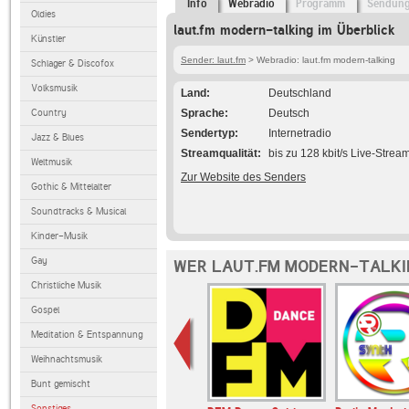
Info
Webradio
Programm
Sendun
Oldies
laut.fm modern-talking im Überblick
Künstler
Sender: laut.fm
> Webradio: laut.fm modern-talking
Schlager & Discofox
Volksmusik
Land
Deutschland
Country
Sprache
Deutsch
Sendertyp
Internetradio
Jazz & Blues
Streamqualität
bis zu 128 kbit/s Live-Strea
Weltmusik
Zur Website des Senders
Gothic & Mittelalter
Soundtracks & Musical
Kinder-Musik
Gay
WER LAUT.FM MODERN-TALKI
Christliche Musik
Gospel
Meditation & Entspannung
Weihnachtsmusik
Bunt gemischt
Sonstiges