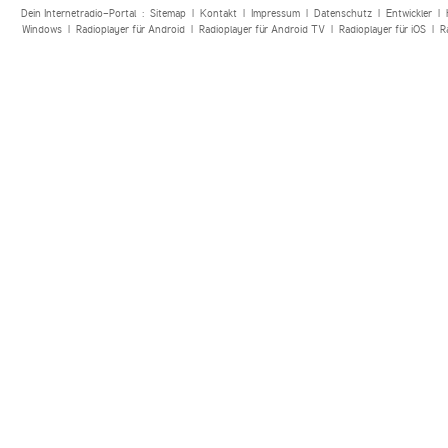
Dein Internetradio-Portal :
Sitemap
|
Kontakt
|
Impressum
|
Datenschutz
|
Entwickler
|
Windows
|
Radioplayer für Android
|
Radioplayer für Android TV
|
Radioplayer für iOS
|
R