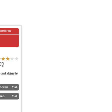
istrieren
und aktuelle
nhören
men