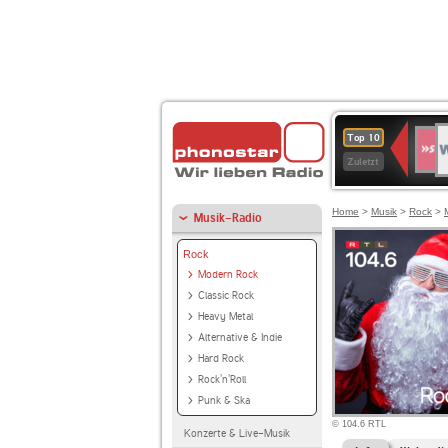
W
SWR
Top 10
4
Zuletzt
Home
>
Musik
>
Rock
>
Musik-Radio
Rock
Modern Rock
Classic Rock
Heavy Metal
Alternative & Indie
Hard Rock
Rock'n'Roll
Punk & Ska
© 104.6 RTL
Konzerte & Live-Musik