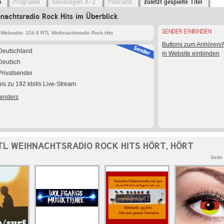
o
Programm
Sendungen A-Z
Podcasts
zuletzt gespielte Titel
achtsradio Rock Hits im Überblick
SENDER EINBINDEN
Webradio: 104.6 RTL Weihnachtsradio Rock Hits
Buttons zum Anhören
Deutschland
in Website einbinden
Deutsch
Privatsender
bis zu 192 kbit/s Live-Stream
Senders
RTL WEIHNACHTSRADIO ROCK HITS HÖRT, HÖRT
Seite