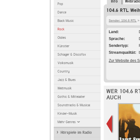
Info
Webradi
Pop
104.6 RTL Weihn
Dance
Black Music
Sender: 104.6 RTL
> 
Rock
Land
Oldies
Sprache
Sendertyp
Künstler
Streamqualität
Schlager & Discofox
Zur Website des 
Volksmusik
Country
Jazz & Blues
Weltmusik
WER 104.6 
AUCH
Gothic & Mittelalter
Soundtracks & Musical
Kinder-Musik
Mehr Genres
Hörspiele im Radio