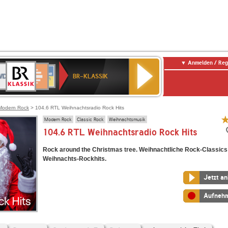
Anmelden / Reg
BR-
DR
Deutschlandfunk
3
Deutschlandfunk
80er
NDR
ANTENNE
SWR
KLASSIK
BR-KLASSIK
Kultur
90er
2
BAYERN
Kultur
OLDIE
ANTENNE
Modern Rock
> 104.6 RTL Weihnachtsradio Rock Hits
Modern Rock
Classic Rock
Weihnachtsmusik
104.6 RTL Weihnachtsradio Rock Hits
Rock around the Christmas tree. Weihnachtliche Rock-Classics 
Weihnachts-Rockhits.
Jetzt a
Aufneh