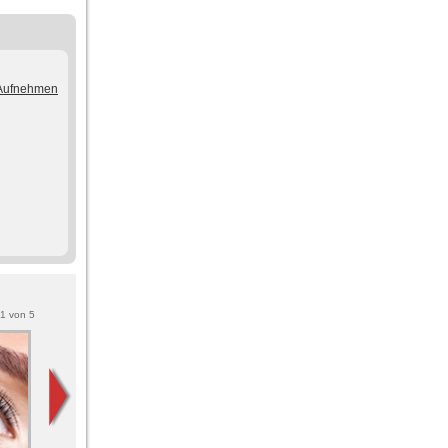
/Aufnehmen
1
von
5