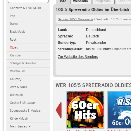
Info
Webradio
Programm
Sendun
Konzerte & Live-Musik
105'5 Spreeradio Oldies im Überblick
Pop
Sender: 105'5 Spreeradio
> Webradio: 105'5 Spreerad
Dance
Land
Deutschland
Black Music
Sprache
Deutsch
Rock
Sendertyp
Privatsender
Oldies
Streamqualität
bis zu 128 kbit/s Live-Strea
Künstler
Zur Website des Senders
Schlager & Discofox
Volksmusik
Country
WER 105'5 SPREERADIO OLDIE
Jazz & Blues
Weltmusik
Gothic & Mittelalter
Soundtracks & Musical
Kinder-Musik
Mehr Genres