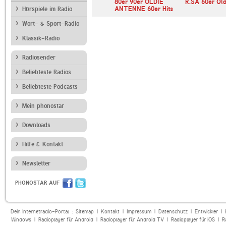
Schlager Radio
80er 90er OLDIE
R.SA 60er Old
ANTENNE 60er Hits
Hörspiele im Radio
Wort- & Sport-Radio
Klassik-Radio
Radiosender
Beliebteste Radios
Beliebteste Podcasts
Mein phonostar
Downloads
Hilfe & Kontakt
Newsletter
PHONOSTAR AUF
Dein Internetradio-Portal :
Sitemap
|
Kontakt
|
Impressum
|
Datenschutz
|
Entwickler
|
Windows
|
Radioplayer für Android
|
Radioplayer für Android TV
|
Radioplayer für iOS
|
R