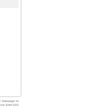
Schwarzwaldradio
Radio Paloma
80s80s
|
Radioplayer für
star GmbH 2024