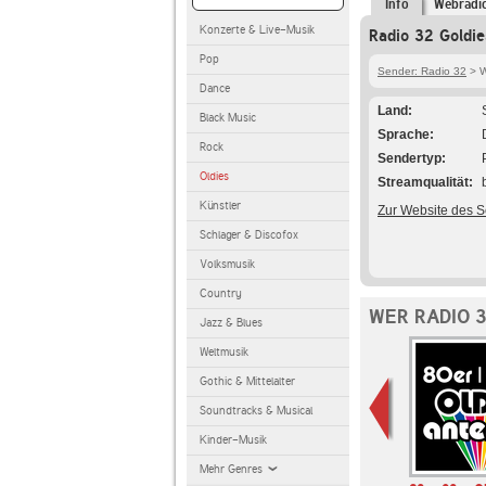
Info
Webradi
Konzerte & Live-Musik
Radio 32 Goldie
Pop
Sender: Radio 32
> W
Dance
Land
Black Music
Sprache
Rock
Sendertyp
Oldies
Streamqualität
Künstler
Zur Website des 
Schlager & Discofox
Volksmusik
Country
WER RADIO 
Jazz & Blues
Weltmusik
Gothic & Mittelalter
Soundtracks & Musical
Kinder-Musik
Mehr Genres