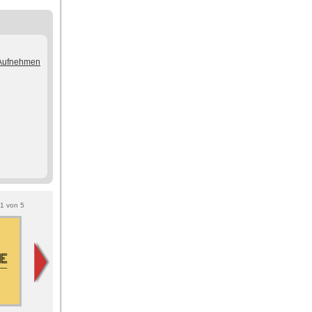
/Aufnehmen
1
von
5