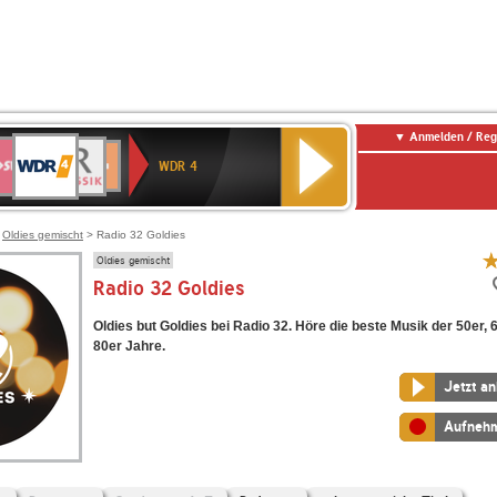
Anmelden / Reg
WDR
WR3
BR-
Deutschlandfunk
NDR
Deutschlandfunk
SWR
4
WDR 4
KLASSIK
2
Kultur
Kultur
E
ENNE
>
Oldies gemischt
> Radio 32 Goldies
Oldies gemischt
Radio 32 Goldies
Oldies but Goldies bei Radio 32. Höre die beste Musik der 50er, 
80er Jahre.
Jetzt a
Aufneh