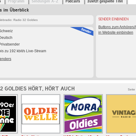
o
Programm
Sendungen A-Z
Podcasts
zuletzt gespielte Titel
s im Überblick
SENDER EINBINDEN
ebradio: Radio 32 Goldies
Buttons zum Anhören
Schweiz
in Website einbinden
Deutsch
Privatsender
bis zu 192 kbit/s Live-Stream
Senders
32 GOLDIES HÖRT, HÖRT AUCH
Seite