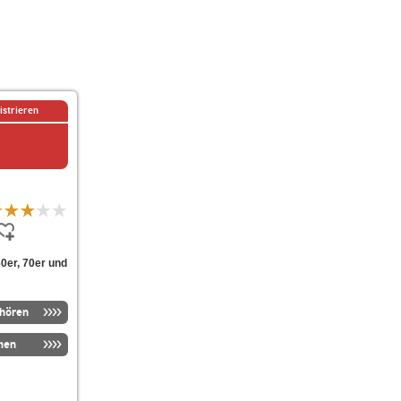
istrieren
60er, 70er und
nhören
men