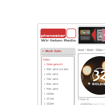
S
80er
Top 10
90er
Zuletzt
OLDI
ANT
Home
>
Musik
>
Oldies
Musik-Radio
Oldies
Oldies gemischt
50er Jahre und älter
60er Jahre
70er Jahre
80er Jahre
90er Jahre
2000er
2010er
© Radio 32
2020er