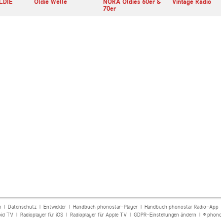
OLDIE
Oldie Welle
NORA Oldies 60er &
Vintage Radio
70er
m
|
Datenschutz
|
Entwickler
|
Handbuch phonostar-Player
|
Handbuch phonostar Radio-App
oid TV
|
Radioplayer für iOS
|
Radioplayer für Apple TV
|
GDPR-Einstellungen ändern
| © phono