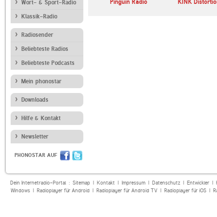
reeradio
104.6 RTL
Pinguin Radio
KINK Distorti
Wort- & Sport-Radio
Klassik-Radio
Radiosender
Beliebteste Radios
Beliebteste Podcasts
Mein phonostar
Downloads
Hilfe & Kontakt
Newsletter
PHONOSTAR AUF
Dein Internetradio-Portal :
Sitemap
|
Kontakt
|
Impressum
|
Datenschutz
|
Entwickler
|
Windows
|
Radioplayer für Android
|
Radioplayer für Android TV
|
Radioplayer für iOS
|
R