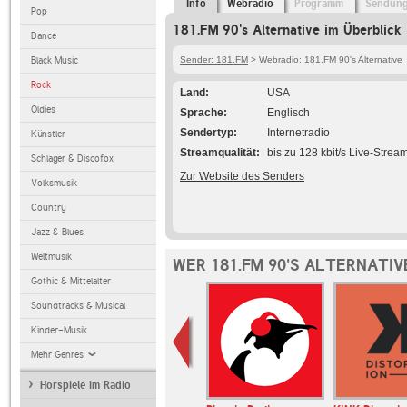
Info
Webradio
Programm
Sendun
Pop
181.FM 90's Alternative im Überblick
Dance
Black Music
Sender: 181.FM
> Webradio: 181.FM 90's Alternative
Rock
Land
USA
Oldies
Sprache
Englisch
Sendertyp
Internetradio
Künstler
Streamqualität
bis zu 128 kbit/s Live-Strea
Schlager & Discofox
Zur Website des Senders
Volksmusik
Country
Jazz & Blues
Weltmusik
WER 181.FM 90'S ALTERNATIV
Gothic & Mittelalter
Soundtracks & Musical
Kinder-Musik
Mehr Genres
Hörspiele im Radio