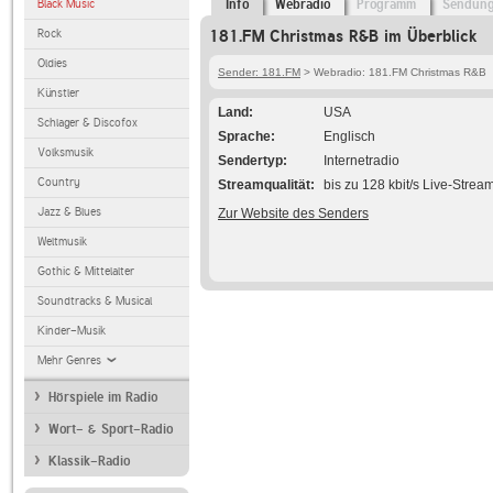
Black Music
Info
Webradio
Programm
Sendun
Rock
181.FM Christmas R&B im Überblick
Oldies
Sender: 181.FM
> Webradio: 181.FM Christmas R&B
Künstler
Land
USA
Schlager & Discofox
Sprache
Englisch
Volksmusik
Sendertyp
Internetradio
Country
Streamqualität
bis zu 128 kbit/s Live-Strea
Jazz & Blues
Zur Website des Senders
Weltmusik
Gothic & Mittelalter
Soundtracks & Musical
Kinder-Musik
Mehr Genres
Hörspiele im Radio
Wort- & Sport-Radio
Klassik-Radio