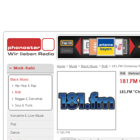
ANTENNE
Deutschlandfunk
WDR
BR-
Deutschlandfunk
80er
SWR3
WDR
NDR
SWR
Top 10
BAYERN
Kultur
2
KLASSIK
90er
4
2
Kultur
Zuletzt
OLDIE
ANTENNE
Home
>
Musik
>
Black Music
>
RnB
> 181.FM Christmas 
Musik-Radio
RnB
Weihnac
Black Music
181.FM 
Hip-Hop & Rap
181.FM "Ch
RnB
Reggae & Dancehall
Soul & Funk
Konzerte & Live-Musik
Pop
Dance
© 181.FM