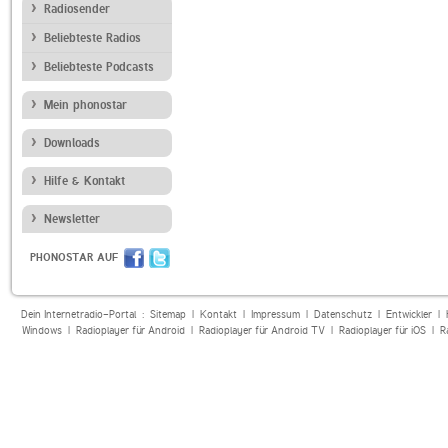
Radiosender
Beliebteste Radios
Beliebteste Podcasts
Mein phonostar
Downloads
Hilfe & Kontakt
Newsletter
PHONOSTAR AUF
Dein Internetradio-Portal :
Sitemap
|
Kontakt
|
Impressum
|
Datenschutz
|
Entwickler
|
Windows
|
Radioplayer für Android
|
Radioplayer für Android TV
|
Radioplayer für iOS
|
R