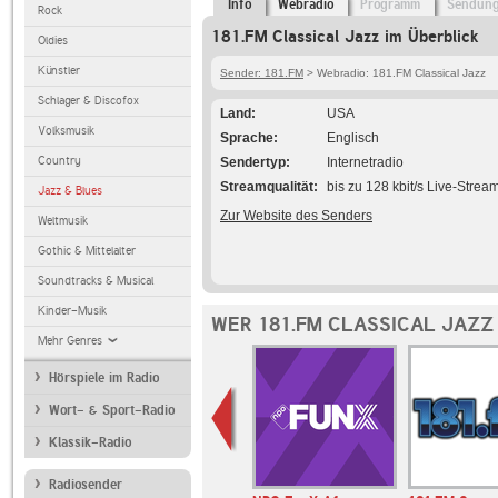
Info
Webradio
Programm
Sendun
Rock
181.FM Classical Jazz im Überblick
Oldies
Künstler
Sender: 181.FM
> Webradio: 181.FM Classical Jazz
Schlager & Discofox
Land
USA
Volksmusik
Sprache
Englisch
Country
Sendertyp
Internetradio
Streamqualität
bis zu 128 kbit/s Live-Strea
Jazz & Blues
Zur Website des Senders
Weltmusik
Gothic & Mittelalter
Soundtracks & Musical
Kinder-Musik
WER 181.FM CLASSICAL JAZZ
Mehr Genres
Hörspiele im Radio
Wort- & Sport-Radio
Klassik-Radio
Radiosender