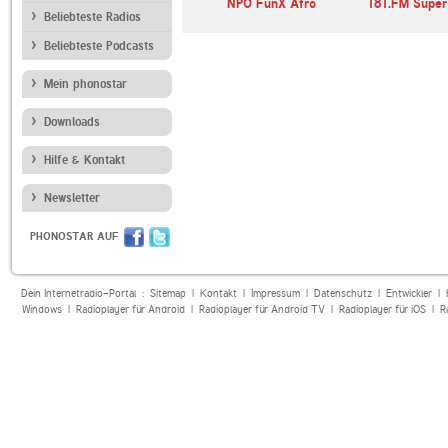
nkle Welle
Native Radio
NPO FunX Afro
181.FM Super
Beliebteste Radios
Contemporary Music
Beliebteste Podcasts
Mein phonostar
Downloads
Hilfe & Kontakt
Newsletter
PHONOSTAR AUF
Dein Internetradio-Portal :
Sitemap
|
Kontakt
|
Impressum
|
Datenschutz
|
Entwickler
|
Windows
|
Radioplayer für Android
|
Radioplayer für Android TV
|
Radioplayer für iOS
|
R