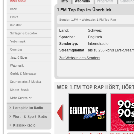
Black Music
Info
Webradio
Programm
Sendun
Rock
1.FM Top Rap im Überblick
Oldies
Sender: 1.FM
> Webradio: 1.FM Top Rap
Künstler
Land
Schweiz
Schlager & Discofox
Sprache
Englisch
Volksmusik
Sendertyp
Internetradio
Country
Streamqualität
bis zu 256 kbit/s Live-Strea
Jazz & Blues
Zur Website des Senders
Weltmusik
Gothic & Mittelalter
Soundtracks & Musical
WER 1.FM TOP RAP HÖRT, HÖR
Kinder-Musik
Mehr Genres
Hörspiele im Radio
Wort- & Sport-Radio
Klassik-Radio