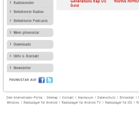
1LIVE Diggi
Generations Rap US
90s90s HIPHO
Radiosender
Gold
Beliebteste Radios
Beliebteste Podcasts
Mein phonostar
Downloads
Hilfe & Kontakt
Newsletter
PHONOSTAR AUF
Dein Internetradio-Portal :
Sitemap
|
Kontakt
|
Impressum
|
Datenschutz
|
Entwickler
|
Windows
|
Radioplayer für Android
|
Radioplayer für Android TV
|
Radioplayer für iOS
|
R