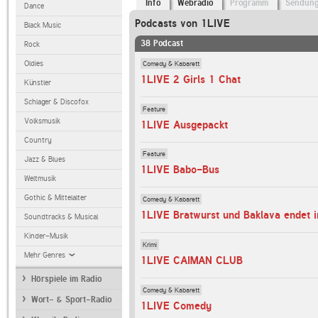
Info
Webradio
Programm
Sendun
Dance
Podcasts von 1LIVE
Black Music
38 Podcast
Rock
Comedy & Kabarett
Oldies
1LIVE 2 Girls 1 Chat
Künstler
Schlager & Discofox
Feature
Volksmusik
1LIVE Ausgepackt
Country
Feature
Jazz & Blues
1LIVE Babo-Bus
Weltmusik
Gothic & Mittelalter
Comedy & Kabarett
1LIVE Bratwurst und Baklava endet 
Soundtracks & Musical
Kinder-Musik
Krimi
Mehr Genres
1LIVE CAIMAN CLUB
Hörspiele im Radio
Comedy & Kabarett
Wort- & Sport-Radio
1LIVE Comedy