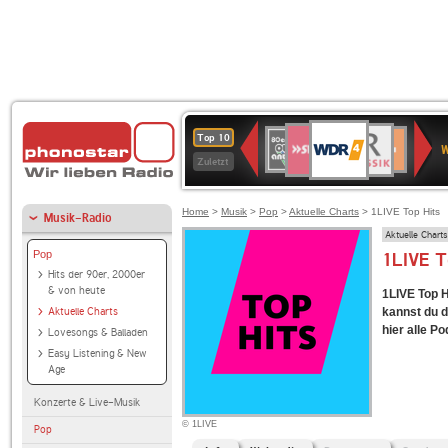
WDR
SWR3
BR-
80er
Deutschlandfunk
NDR
Deutschlandfun
SWR
Top 10
4
W
KLASSIK
90er
2
Kultur
Kultur
Zuletzt
OLDIE
ANTENNE
Home
>
Musik
>
Pop
>
Aktuelle Charts
> 1LIVE Top Hits
Musik-Radio
Aktuelle Charts
Pop
1LIVE T
Hits der 90er, 2000er
& von heute
1LIVE Top H
Aktuelle Charts
kannst du d
hier alle Po
Lovesongs & Balladen
Easy Listening & New
Age
Konzerte & Live-Musik
© 1LIVE
Pop