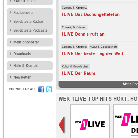
Klassik-Radio
Comedy & Kabarett
Radiosender
1LIVE Das Dschungeltelefon
Beliebteste Radios
Comedy & Kabarett
Beliebteste Podcasts
1LIVE Dennis ruft an
Mein phonostar
Comedy & Kabarett
Kultur & Gesellschaft
1LIVE Der beste Tag der Welt
Downloads
Hilfe & Kontakt
Kultur & Gesellschaft
1LIVE Der Raum
Newsletter
Mehr Pod
PHONOSTAR AUF
WER 1LIVE TOP HITS HÖRT, H