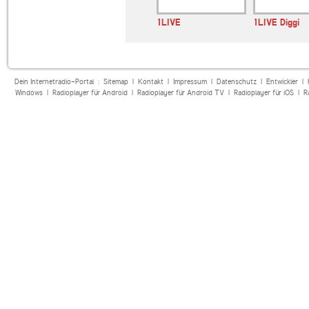
Station
1LIVE
1LIVE Diggi
Dein Internetradio-Portal :
Sitemap
|
Kontakt
|
Impressum
|
Datenschutz
|
Entwickler
|
Windows
|
Radioplayer für Android
|
Radioplayer für Android TV
|
Radioplayer für iOS
|
R