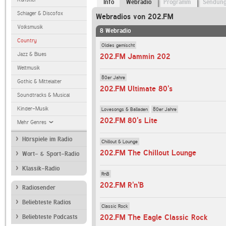
Info
Webradio
Programm
Sendun
Schlager & Discofox
Webradios von 202.FM
Volksmusik
8 Webradio
Country
Oldies gemischt
Jazz & Blues
202.FM Jammin 202
Weltmusik
80er Jahre
Gothic & Mittelalter
202.FM Ultimate 80's
Soundtracks & Musical
Kinder-Musik
Lovesongs & Balladen
80er Jahre
202.FM 80's Lite
Mehr Genres
Hörspiele im Radio
Chillout & Lounge
202.FM The Chillout Lounge
Wort- & Sport-Radio
Klassik-Radio
RnB
202.FM R'n'B
Radiosender
Beliebteste Radios
Classic Rock
202.FM The Eagle Classic Rock
Beliebteste Podcasts