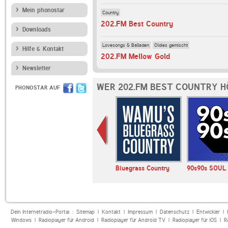
Mein phonostar
Country
202.FM Best Country
Downloads
Lovesongs & Balladen
Oldies gemischt
Hilfe & Kontakt
202.FM Mellow Gold
Newsletter
WER 202.FM BEST COUNTRY H
PHONOSTAR AUF
E BAYERN
1LIVE
Bluegrass Country
90s90s SOUL
Dein Internetradio-Portal :
Sitemap
|
Kontakt
|
Impressum
|
Datenschutz
|
Entwickler
|
Windows
|
Radioplayer für Android
|
Radioplayer für Android TV
|
Radioplayer für iOS
|
R