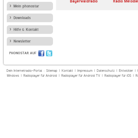
nn Radio
Radio U1 Tirol
Bayerwaldradio
Radio Melodie
Mein phonostar
Downloads
Hilfe & Kontakt
Newsletter
PHONOSTAR AUF
Dein Internetradio-Portal :
Sitemap
|
Kontakt
|
Impressum
|
Datenschutz
|
Entwickler
|
Windows
|
Radioplayer für Android
|
Radioplayer für Android TV
|
Radioplayer für iOS
|
R