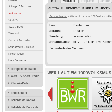
Info
Webradio
Programm
Sendun
Schlager & Discofox
laut.fm 1000volksmusikhits im Überbl
Volksmusik
Sender: laut.fm
> Webradio: laut.fm 1000volksmusikhi
Country
Land
Deutschland
Jazz & Blues
Sprache
Deutsch
Weltmusik
Sendertyp
Internetradio
Gothic & Mittelalter
Streamqualität
bis zu 128 kbit/s Live-Strea
Soundtracks & Musical
Zur Website des Senders
Kinder-Musik
Mehr Genres
Hörspiele im Radio
WER LAUT.FM 1000VOLKSMUSI
Wort- & Sport-Radio
Klassik-Radio
Radiosender
Beliebteste Radios
Beliebteste Podcasts