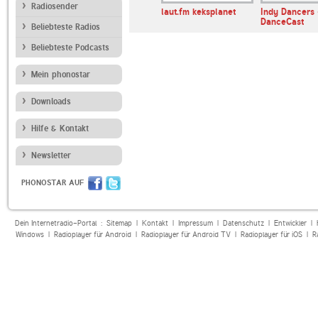
Radiosender
IO FFH
egoFM
laut.fm keksplanet
Indy Dancers 
ce
DanceCast
Beliebteste Radios
Beliebteste Podcasts
Mein phonostar
Downloads
Hilfe & Kontakt
Newsletter
PHONOSTAR AUF
Dein Internetradio-Portal :
Sitemap
|
Kontakt
|
Impressum
|
Datenschutz
|
Entwickler
|
Windows
|
Radioplayer für Android
|
Radioplayer für Android TV
|
Radioplayer für iOS
|
R