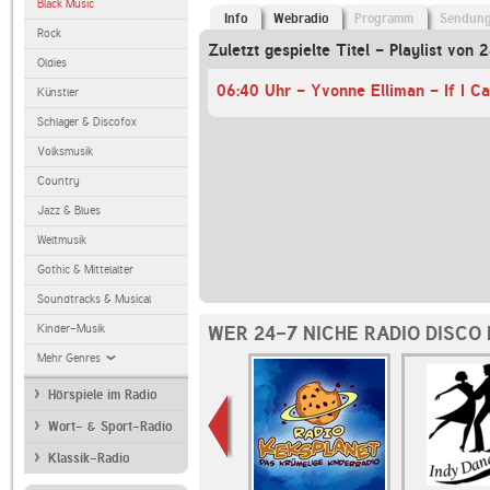
Black Music
Info
Webradio
Programm
Sendun
Rock
Zuletzt gespielte Titel - Playlist von
Oldies
06:40 Uhr - Yvonne Elliman - If I C
Künstler
Schlager & Discofox
Volksmusik
Country
Jazz & Blues
Weltmusik
Gothic & Mittelalter
Soundtracks & Musical
Kinder-Musik
WER 24-7 NICHE RADIO DISCO
Mehr Genres
Hörspiele im Radio
Wort- & Sport-Radio
Klassik-Radio