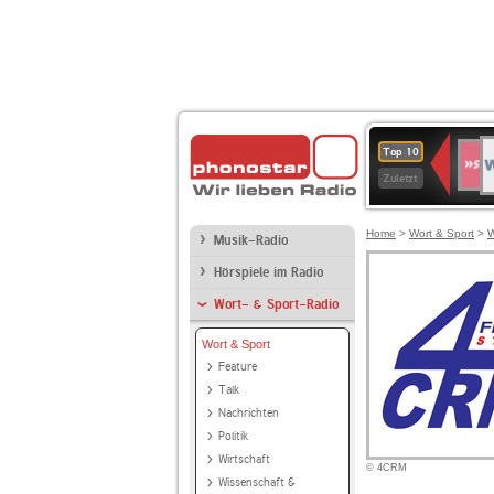
W
SWR
Top 10
4
Zuletzt
Home
>
Wort & Sport
>
W
Musik-Radio
Hörspiele im Radio
Wort- & Sport-Radio
Wort & Sport
Feature
Talk
Nachrichten
Politik
Wirtschaft
© 4CRM
Wissenschaft &