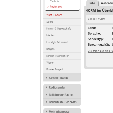
Technik
Info
Webradi
Regionales
4CRM im Überbl
Wort & Sport
Sender: 4CRM
Sport
Land
Kultur & Gesellschaft
Sprache
Medien
Sendertyp
Lifestyle & Freizeit
Streamqualität
Religiös
Zur Website des 
Kinder-Nachrichten
Wissen
Buntes Magazin
Klassik-Radio
Radiosender
Beliebteste Radios
Beliebteste Podcasts
Mein phonostar