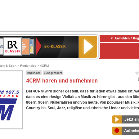
Anmelden / Reg
BR-
DR
Deutschlandfunk
3
Deutschlandfunk
80er
NDR
ANTENNE
SWR
KLASSIK
BR-KLASSIK
Kultur
90er
2
BAYERN
Kultur
OLDIE
ANTENNE
ort & Sport
>
Regionales
> 4CRM
Regionales
Bunt gemischt
4CRM hören und aufnehmen
Bei 4CRM wird sicher gestellt, dass für jeden etwas dabei ist, w
dass es eine riesige Vielfalt an Musik zu hören gibt - aus den 60
80ern, 90ern, Nullerjahren und von heute. Von populärer Musik,
Country bis Soul, Jazz, religiöse und ethnische Lieder und viele
Jetzt a
Aufneh