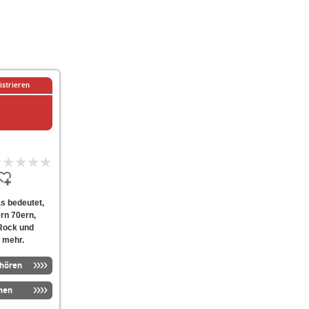
istrieren
as bedeutet,
ern 70ern,
 Rock und
s mehr.
nhören
men