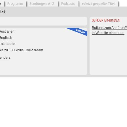
o
Programm
Sendungen A-Z
Podcasts
zuletzt gespielte Titel
ick
SENDER EINBINDEN
Buttons zum Anhören
Australien
in Website einbinden
Englisch
Lokalradio
bis zu 130 kbit/s Live-Stream
Senders