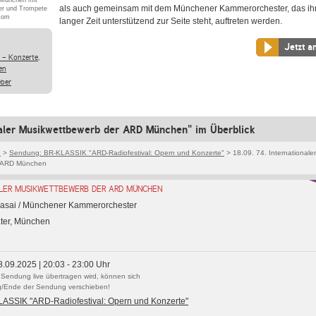
München mit
als auch gemeinsam mit dem Münchener Kammerorchester, das ihn
ier und Trompete
.com
langer Zeit unterstützend zur Seite steht, auftreten werden.
Jetzt a
 - Konzerte,
en
eber
naler Musikwettbewerb der ARD München" im Überblick
K
>
Sendung: BR-KLASSIK "ARD-Radiofestival: Opern und Konzerte"
> 18.09. 74. Internationaler
r ARD München
ALER MUSIKWETTBEWERB DER ARD MÜNCHEN
 Kasai / Münchener Kammerorchester
ater, München
8.09.2025 | 20:03 - 23:00 Uhr
 Sendung live übertragen wird, können sich
/Ende der Sendung verschieben!
ASSIK "ARD-Radiofestival: Opern und Konzerte"