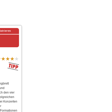
istrieren
ngbrett
 und
ch den vier
olgreichen
rei Konzerten
r
n Formationen