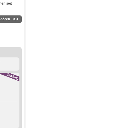
en seit
nhören