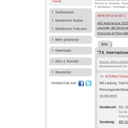
Musikwettbewerb der ARD 
Klassik
Werken für Klarinette, Klav
© davdibiase / freeimages
Radiosender
MEHR INFOS IM NETZ
Beliebteste Radios
ARD Radiofestival 2025
Lesungen, alle Sendung
Beliebteste Podcasts
phonostar im Festivalfi
Mein phonostar
Info
Downloads
"74. Internatio
Hilfe & Kontakt
Sender: BR-KLASSI
Musikwettbewerb de
Newsletter
74. INTERNATION
Mit Leitung: Yuki
PHONOSTAR AUF
Prinzregententhe
18.09.2025
Sendezeit
Do, 1
Da die
Anfang
Sendung
BR-KL