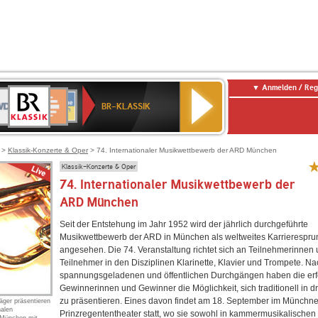
Anmelden / Reg
BR-
DR
Deutschlandfunk
3
Deutschlandfunk
80er
NDR
ANTENNE
SWR
KLASSIK
BR-KLASSIK
Kultur
90er
2
BAYERN
Kultur
OLDIE
ANTENNE
>
Klassik-Konzerte & Oper
> 74. Internationaler Musikwettbewerb der ARD München
Klassik-Konzerte & Oper
74. Internationaler Musikwettbewerb der
ARD München
Seit der Entstehung im Jahr 1952 wird der jährlich durchgeführte
Musikwettbewerb der ARD in München als weltweites Karrierespru
angesehen. Die 74. Veranstaltung richtet sich an Teilnehmerinnen
Teilnehmer in den Disziplinen Klarinette, Klavier und Trompete. Na
spannungsgeladenen und öffentlichen Durchgängen haben die erf
Gewinnerinnen und Gewinner die Möglichkeit, sich traditionell in d
zu präsentieren. Eines davon findet am 18. September im Münchne
räger präsentieren
nalen
Prinzregententheater statt, wo sie sowohl in kammermusikalische