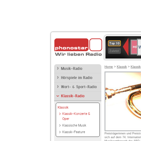
W
SWR
Top 10
4
Zuletzt
Home
>
Klassik
>
Klassik
Musik-Radio
Hörspiele im Radio
Wort- & Sport-Radio
Klassik-Radio
Klassik
Klassik-Konzerte &
Oper
Klassische Musik
Klassik-Feature
Preisträgerinnen und Preist
sich auf dem 74. Internatio