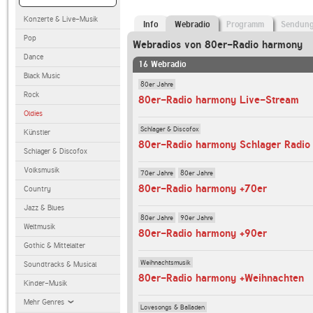
Konzerte & Live-Musik
Info
Webradio
Programm
Sendun
Pop
Webradios von 80er-Radio harmony
Dance
16 Webradio
Black Music
80er Jahre
Rock
80er-Radio harmony Live-Stream
Oldies
Schlager & Discofox
Künstler
80er-Radio harmony Schlager Radio
Schlager & Discofox
Volksmusik
70er Jahre
80er Jahre
80er-Radio harmony +70er
Country
Jazz & Blues
80er Jahre
90er Jahre
Weltmusik
80er-Radio harmony +90er
Gothic & Mittelalter
Weihnachtsmusik
Soundtracks & Musical
80er-Radio harmony +Weihnachten
Kinder-Musik
Mehr Genres
Lovesongs & Balladen