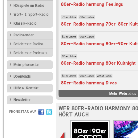
80er-Radio harmony Feelings
Hörspiele im Radio
Wort- & Sport-Radio
70er Jahre
80er Jahre
80er-Radio harmony 70er-80er Kult
Klassik-Radio
Radiosender
80er Jahre
90er Jahre
80er-Radio harmony 80er-90er Kult
Beliebteste Radios
Beliebteste Podcasts
80er Jahre
80er-Radio harmony 80er Kultnight
Mein phonostar
80er Jahre
90er Jahre
Artist Radio
Downloads
80er-Radio harmony Divas
Hilfe & Kontakt
Mehr Webradios 
Newsletter
WER 80ER-RADIO HARMONY 80
PHONOSTAR AUF
HÖRT AUCH