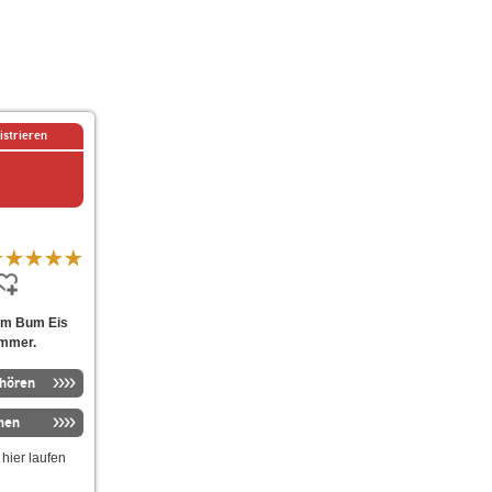
istrieren
Bum Bum Eis
ommer.
nhören
men
hier laufen