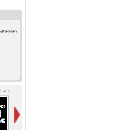
/Aufnehmen
1
von
5