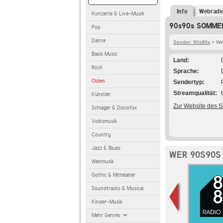
Info
Webradi
Konzerte & Live-Musik
90s90s SOMMER
Pop
Dance
Sender: 90s90s
> We
Black Music
Land
Rock
Sprache
Oldies
Sendertyp
Streamqualität
Künstler
Zur Website des 
Schlager & Discofox
Volksmusik
Country
Jazz & Blues
WER 90S90S
Weltmusik
Gothic & Mittelalter
Soundtracks & Musical
Kinder-Musik
Mehr Genres