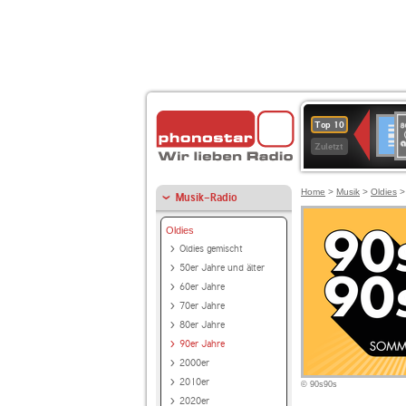
8
Deuts
Top 10
9
Zuletzt
O
A
Home
>
Musik
>
Oldies
Musik-Radio
Oldies
Oldies gemischt
50er Jahre und älter
60er Jahre
70er Jahre
80er Jahre
90er Jahre
2000er
2010er
© 90s90s
2020er