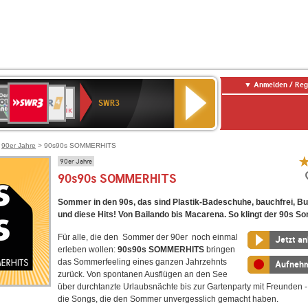
Anmelden / Reg
SWR3
0er
WDR
chlandfunk
NDR
BR-
SWR
SWR3
0er
4
2
KLASSIK
Kultur
LDIE
NTENNE
>
90er Jahre
> 90s90s SOMMERHITS
90er Jahre
90s90s SOMMERHITS
Sommer in den 90s, das sind Plastik-Badeschuhe, bauchfrei, 
und diese Hits! Von Bailando bis Macarena. So klingt der 90s S
Für alle, die den Sommer der 90er noch einmal
Jetzt a
erleben wollen:
90s90s SOMMERHITS
bringen
das Sommerfeeling eines ganzen Jahrzehnts
Aufneh
zurück. Von spontanen Ausflügen an den See
über durchtanzte Urlaubsnächte bis zur Gartenparty mit Freunden - 
die Songs, die den Sommer unvergesslich gemacht haben.