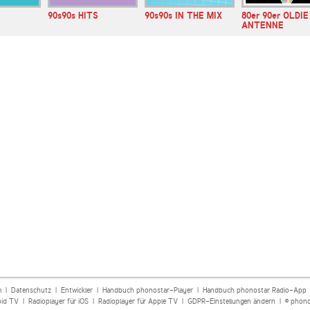
90s90s HITS
90s90s IN THE MIX
80er 90er OLDIE
ANTENNE
m
|
Datenschutz
|
Entwickler
|
Handbuch phonostar-Player
|
Handbuch phonostar Radio-App
oid TV
|
Radioplayer für iOS
|
Radioplayer für Apple TV
|
GDPR-Einstellungen ändern
| © phono