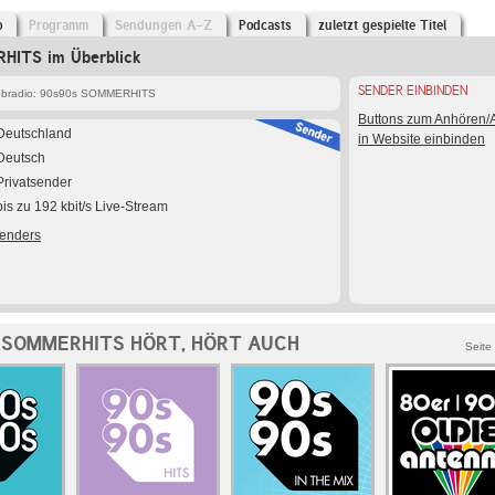
o
Programm
Sendungen A-Z
Podcasts
zuletzt gespielte Titel
HITS im Überblick
SENDER EINBINDEN
bradio: 90s90s SOMMERHITS
Buttons zum Anhören
Deutschland
in Website einbinden
Deutsch
Privatsender
bis zu 192 kbit/s Live-Stream
Senders
 SOMMERHITS HÖRT, HÖRT AUCH
Seite