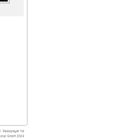
90s90s
90s90s CLUBHITS
Deutschlandfunk
|
Radioplayer für
star GmbH 2024