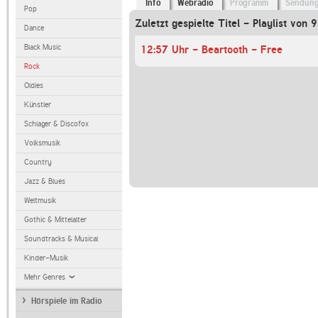
Info
Webradio
Programm
Sendun
Pop
Zuletzt gespielte Titel - Playlist von
Dance
Black Music
12:57 Uhr - Beartooth - Free
Rock
Oldies
Künstler
Schlager & Discofox
Volksmusik
Country
Jazz & Blues
Weltmusik
Gothic & Mittelalter
Soundtracks & Musical
Kinder-Musik
Mehr Genres
Hörspiele im Radio