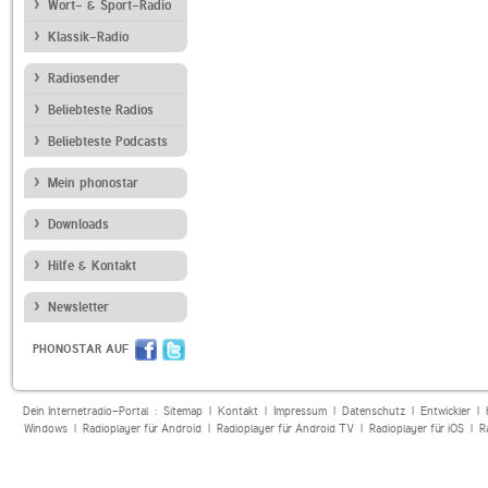
Wort- & Sport-Radio
Klassik-Radio
Radiosender
Beliebteste Radios
Beliebteste Podcasts
Mein phonostar
Downloads
Hilfe & Kontakt
Newsletter
PHONOSTAR AUF
Dein Internetradio-Portal :
Sitemap
|
Kontakt
|
Impressum
|
Datenschutz
|
Entwickler
|
Windows
|
Radioplayer für Android
|
Radioplayer für Android TV
|
Radioplayer für iOS
|
R