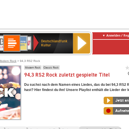
Anmelden / Reg
Deutschlandfunk
R-
ANTENNE
Deutschlandfunk
80er
SWR3
NDR
WDR
SWR
Deutschlandfunk
Kultur
LASSIK
BAYERN
90er
2
2
Kultur
Kultur
OLDIE
ANTENNE
Modern Rock
> 94,3 RS2 Rock
Modern Rock
Classic Rock
94,3 RS2 Rock zuletzt gespielte Titel
Du suchst nach dem Namen eines Liedes, das du bei 94,3 RS2 
hast? Hier findest du ihn! Unsere Playlist enthält die Lieder der l
Jetzt a
Aufneh