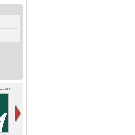
1
von
5