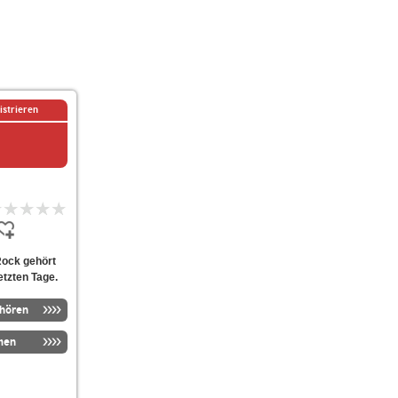
istrieren
Rock gehört
etzten Tage.
nhören
men