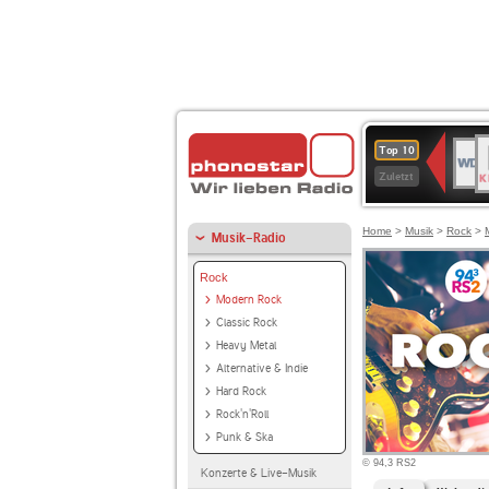
B
WDR
Top 10
K
4
Zuletzt
Home
>
Musik
>
Rock
>
Musik-Radio
Rock
Modern Rock
Classic Rock
Heavy Metal
Alternative & Indie
Hard Rock
Rock'n'Roll
Punk & Ska
© 94,3 RS2
Konzerte & Live-Musik