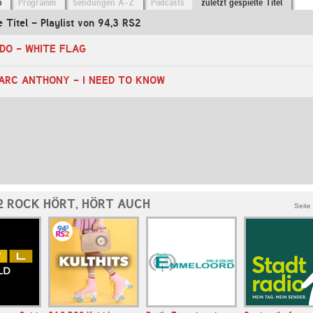
o
Programm
Sendungen A-Z
Podcasts
zuletzt gespielte Titel
e Titel - Playlist von 94,3 RS2
IDO - WHITE FLAG
MARC ANTHONY - I NEED TO KNOW
2 ROCK HÖRT, HÖRT AUCH
Seite