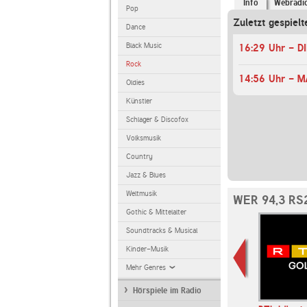
Info
Webradi
Pop
Zuletzt gespielt
Dance
Black Music
16:29 Uhr - D
Rock
14:56 Uhr - 
Oldies
Künstler
Schlager & Discofox
Volksmusik
Country
Jazz & Blues
Weltmusik
WER 94,3 RS
Gothic & Mittelalter
Soundtracks & Musical
Kinder-Musik
Mehr Genres
Hörspiele im Radio