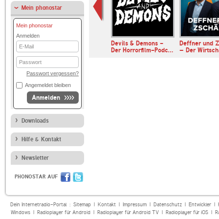
Mein phonostar
Mein phonostar
Anmelden
Universalis
Devils & Demons -
Deffner und Z
E-
Der Horrorfilm-Podc…
– Der Wirtsc
Mail
Passwort
Passwort vergessen?
Angemeldet bleiben
Anmelden
Downloads
Hilfe & Kontakt
Newsletter
PHONOSTAR AUF
Dein Internetradio-Portal :
Sitemap
|
Kontakt
|
Impressum
|
Datenschutz
|
Entwickler
|
Windows
|
Radioplayer für Android
|
Radioplayer für Android TV
|
Radioplayer für iOS
|
R