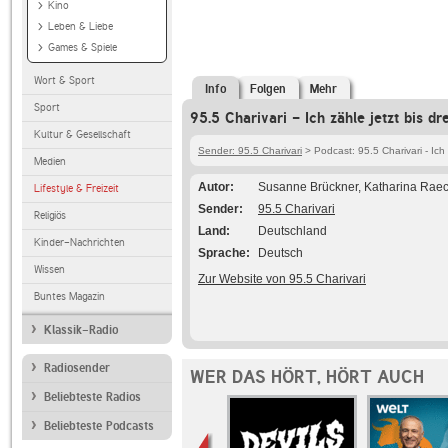
Kino
Leben & Liebe
Games & Spiele
Wort & Sport
Info
Folgen
Mehr
Sport
95.5 Charivari - Ich zähle jetzt bis 
Kultur & Gesellschaft
Sender: 95.5 Charivari
> Podcast: 95.5 Charivari - Ich
Medien
Autor
Susanne Brückner, Katharina Rae
Lifestyle & Freizeit
Sender
95.5 Charivari
Religiös
Land
Deutschland
Kinder-Nachrichten
Sprache
Deutsch
Wissen
Zur Website von 95.5 Charivari
Buntes Magazin
Klassik-Radio
Radiosender
WER DAS HÖRT, HÖRT AUCH
Beliebteste Radios
Beliebteste Podcasts