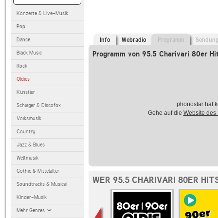
Konzerte & Live-Musik
Pop
Dance
Info
Webradio
Programm
Sendun
Black Music
Programm von 95.5 Charivari 80er Hi
Rock
Oldies
Künstler
phonostar hat k
Schlager & Discofox
Gehe auf die
Website des
Volksmusik
Country
Jazz & Blues
Weltmusik
Gothic & Mittelalter
WER 95.5 CHARIVARI 80ER HIT
Soundtracks & Musical
Kinder-Musik
Mehr Genres