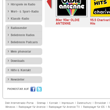
Hörspiele im Radio
Wort- & Sport-Radio
Klassik-Radio
ur
80er 90er OLDIE
95.5 Charivar
ANTENNE
Hits
Radiosender
Beliebteste Radios
Beliebteste Podcasts
Mein phonostar
Downloads
Hilfe & Kontakt
Newsletter
PHONOSTAR AUF
Dein Internetradio-Portal :
Sitemap
|
Kontakt
|
Impressum
|
Datenschutz
|
Entwickler
|
Windows
|
Radioplayer für Android
|
Radioplayer für Android TV
|
Radioplayer für iOS
|
R