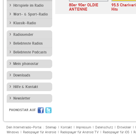
ur
80er 90er OLDIE
95.5 Charivar
Hörspiele im Radio
ANTENNE
Hits
Wort- & Sport-Radio
Klassik-Radio
Radiosender
Beliebteste Radios
Beliebteste Podcasts
Mein phonostar
Downloads
Hilfe & Kontakt
Newsletter
PHONOSTAR AUF
Dein Internetradio-Portal :
Sitemap
|
Kontakt
|
Impressum
|
Datenschutz
|
Entwickler
|
Windows
|
Radioplayer für Android
|
Radioplayer für Android TV
|
Radioplayer für iOS
|
R