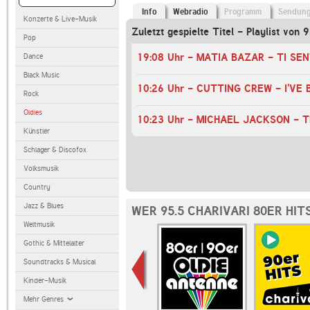
Info
Webradio
Programm
Sendun
Konzerte & Live-Musik
Zuletzt gespielte Titel - Playlist von 
Pop
19:08 Uhr - MATIA BAZAR - TI SE
Dance
Black Music
Rock
Oldies
Künstler
Schlager & Discofox
Volksmusik
Country
Jazz & Blues
WER 95.5 CHARIVARI 80ER HIT
Weltmusik
Gothic & Mittelalter
Soundtracks & Musical
Kinder-Musik
Mehr Genres