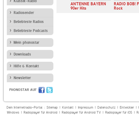
Klassik-Radio
Bayern 2
ANTENNE BAYERN
RADIO BOB! F
90er Hits
Rock
Radiosender
Beliebteste Radios
Beliebteste Podcasts
Mein phonostar
Downloads
Hilfe & Kontakt
Newsletter
PHONOSTAR AUF
Dein Internetradio-Portal :
Sitemap
|
Kontakt
|
Impressum
|
Datenschutz
|
Entwickler
|
Windows
|
Radioplayer für Android
|
Radioplayer für Android TV
|
Radioplayer für iOS
|
R