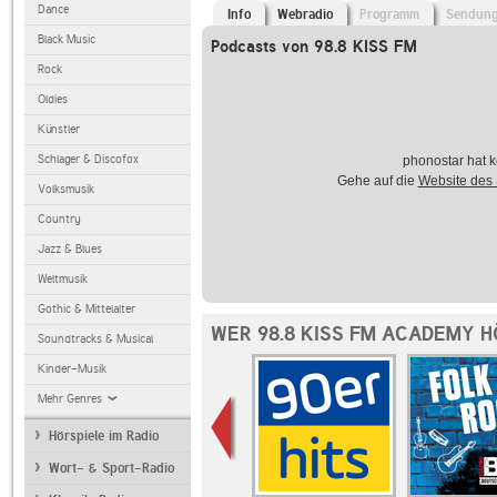
Dance
Info
Webradio
Programm
Sendun
Black Music
Podcasts von 98.8 KISS FM
Rock
Oldies
Künstler
Schlager & Discofox
phonostar hat k
Gehe auf die
Website des
Volksmusik
Country
Jazz & Blues
Weltmusik
Gothic & Mittelalter
WER 98.8 KISS FM ACADEMY H
Soundtracks & Musical
Kinder-Musik
Mehr Genres
Hörspiele im Radio
Wort- & Sport-Radio