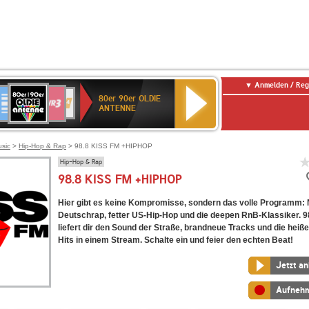
Anmelden / Reg
80er
eutschlandfunk
SWR3
WDR
SWR
80er 90er OLDIE
90er
4
Kultur
ANTENNE
OLDIE
ANTENNE
usic
>
Hip-Hop & Rap
> 98.8 KISS FM +HIPHOP
Hip-Hop & Rap
98.8 KISS FM +HIPHOP
Hier gibt es keine Kompromisse, sondern das volle Programm:
Deutschrap, fetter US-Hip-Hop und die deepen RnB-Klassiker. 
liefert dir den Sound der Straße, brandneue Tracks und die heiß
Hits in einem Stream. Schalte ein und feier den echten Beat!
Jetzt a
Aufneh