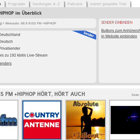
o
Programm
Sendungen A-Z
Podcasts
zuletzt gespielte Titel
HIPHOP im Überblick
SENDER EINBINDEN
M
> Webradio: 98.8 KISS FM +HIPHOP
Buttons zum Anhören
Deutschland
in Website einbinden
Deutsch
Privatsender
bis zu 192 kbit/s Live-Stream
Senders
SS FM +HIPHOP HÖRT, HÖRT AUCH
Seite