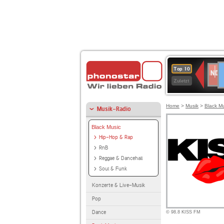
D
NDR
Top 10
2
Zuletzt
Home
>
Musik
>
Black M
Musik-Radio
Black Music
Hip-Hop & Rap
RnB
Reggae & Dancehall
Soul & Funk
Konzerte & Live-Musik
Pop
Dance
© 98.8 KISS FM