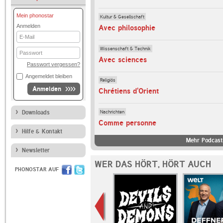
Mein phonostar
Kultur & Gesellschaft
Anmelden
Avec philosophie
E-
Mail
Wissenschaft & Technik
Passwort
Avec sciences
Passwort vergessen?
Angemeldet bleiben
Religiös
Anmelden
Chrétiens d'Orient
Nachrichten
Downloads
Comme personne
Hilfe & Kontakt
Mehr Podcast
Newsletter
WER DAS HÖRT, HÖRT AUCH
PHONOSTAR AUF