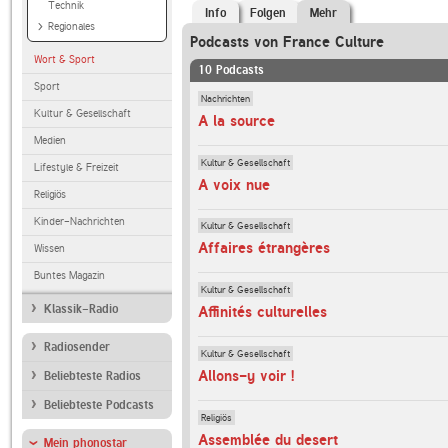
Technik
Info
Folgen
Mehr
Regionales
Podcasts von France Culture
Wort & Sport
10 Podcasts
Sport
Nachrichten
Kultur & Gesellschaft
A la source
Medien
Kultur & Gesellschaft
Lifestyle & Freizeit
A voix nue
Religiös
Kinder-Nachrichten
Kultur & Gesellschaft
Affaires étrangères
Wissen
Buntes Magazin
Kultur & Gesellschaft
Klassik-Radio
Affinités culturelles
Radiosender
Kultur & Gesellschaft
Allons-y voir !
Beliebteste Radios
Beliebteste Podcasts
Religiös
Assemblée du desert
Mein phonostar