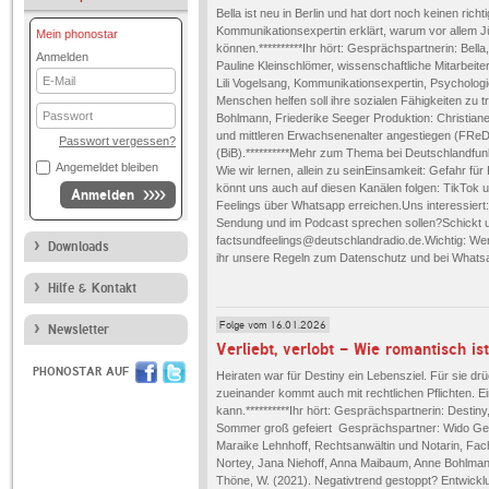
Bella ist neu in Berlin und hat dort noch keinen ric
Kommunikationsexpertin erklärt, warum vor allem 
Mein phonostar
können.**********Ihr hört: Gesprächspartnerin: Bella
Anmelden
Pauline Kleinschlömer, wissenschaftliche Mitarbeit
E-
Lili Vogelsang, Kommunikationsexpertin, Psycholog
Mail
Menschen helfen soll ihre sozialen Fähigkeiten zu t
Passwort
Bohlmann, Friederike Seeger Produktion: Christiane 
und mittleren Erwachsenenalter angestiegen (FReDA
Passwort vergessen?
(BiB).**********Mehr zum Thema bei Deutschlandfun
Angemeldet bleiben
Wie wir lernen, allein zu seinEinsamkeit: Gefahr für K
könnt uns auch auf diesen Kanälen folgen: TikTok u
Anmelden
Feelings über Whatsapp erreichen.Uns interessiert:
Sendung und im Podcast sprechen sollen?Schickt u
factsundfeelings@deutschlandradio.de.Wichtig: Wen
Downloads
ihr unsere Regeln zum Datenschutz und bei Whatsa
Hilfe & Kontakt
Folge vom 16.01.2026
Newsletter
Verliebt, verlobt - Wie romantisch is
PHONOSTAR AUF
Heiraten war für Destiny ein Lebensziel. Für sie d
zueinander kommt auch mit rechtlichen Pflichten. E
kann.**********Ihr hört: Gesprächspartnerin: Destin
Sommer groß gefeiert Gesprächspartner: Wido Geis
Maraike Lehnhoff, Rechtsanwältin und Notarin, Fac
Nortey, Jana Niehoff, Anna Maibaum, Anne Bohlmann,
Thöne, W. (2021). Negativtrend gestoppt? Entwicklu