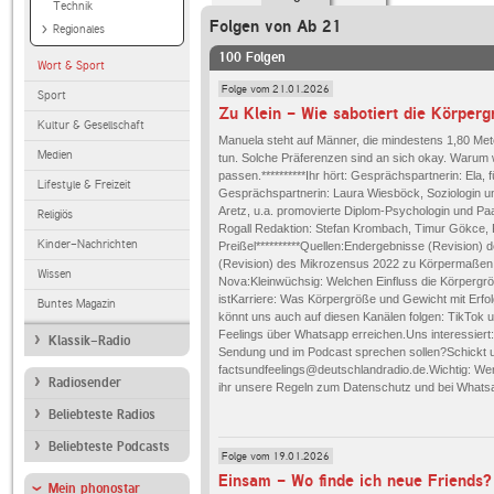
Technik
Folgen von Ab 21
Regionales
100 Folgen
Wort & Sport
Folge vom 21.01.2026
Sport
Kultur & Gesellschaft
Manuela steht auf Männer, die mindestens 1,80 Meter
Medien
tun. Solche Präferenzen sind an sich okay. Warum w
passen.**********Ihr hört: Gesprächspartnerin: Ela
Lifestyle & Freizeit
Gesprächspartnerin: Laura Wiesböck, Soziologin un
Aretz, u.a. promovierte Diplom-Psychologin und Paa
Religiös
Rogall Redaktion: Stefan Krombach, Timur Gökce, 
Kinder-Nachrichten
Preißel**********Quellen:Endergebnisse (Revisio
(Revision) des Mikrozensus 2022 zu Körpermaßen 
Wissen
Nova:Kleinwüchsig: Welchen Einfluss die Körpergrö
istKarriere: Was Körpergröße und Gewicht mit Erfolg z
Buntes Magazin
könnt uns auch auf diesen Kanälen folgen: TikTok u
Feelings über Whatsapp erreichen.Uns interessiert:
Klassik-Radio
Sendung und im Podcast sprechen sollen?Schickt u
factsundfeelings@deutschlandradio.de.Wichtig: Wen
Radiosender
ihr unsere Regeln zum Datenschutz und bei Whatsa
Beliebteste Radios
Beliebteste Podcasts
Folge vom 19.01.2026
Einsam - Wo finde ich neue Friends?
Mein phonostar