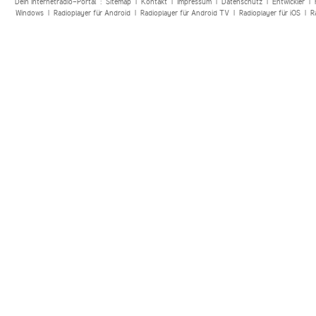
Dein Internetradio-Portal :
Sitemap
|
Kontakt
|
Impressum
|
Datenschutz
|
Entwickler
|
Windows
|
Radioplayer für Android
|
Radioplayer für Android TV
|
Radioplayer für iOS
|
R