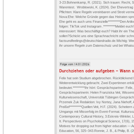
3-23.Bohnenkamp, R. (2021). Sich trauen: Recht, St
Warentest. Wroblowski, K. (2024). Der Ehevertrag -
Pflichten: Klare Regeln vereinbaren und Streit ver
Nova:Ehe: Welche Gründe gegen das Heiraten sprech
Ehe geht es auch ums Finanzielle**********Den Artike
folgen: TikTok und Instagram .**********Meldet eu
interessiert: Was beschäftigt euch? Habt ihr ein T
sollen?Schickt uns eine Sprachnachricht oder schr
factsundfeelings@deutschlandradio.de.Wichtig: Wen
ihr unsere Regeln zum Datenschutz und bei Whatsa
Folge vom 14.01.2026
Felix hat sein Studium abgebrochen. Rückblickend ha
Weiterentwicklung gebracht. Zwei Expertinnen erkl
bedeutet.**********Ihr hört: Gesprächspartner: Fe
Gesprächspartnerin: Helen Franziska Veit, Wissensc
Kulturwissenschaft, Universität Tübingen Gesprächs
Przemek Żuk Redaktion: Ivy Nortey, Jana Niehoff,
Preißel**********Quellen:Veit, H.F. (2024). Scheite
Umgangs mit Misserfolg im Event-Format. Kultursoz
Contemporary Cultural History, 3.Eskreis-Winkler, L
It. Perspectives on Psychological Science, 17(6), 
Motives for dropping out from higher education — A
Education, 56, 325–343.Ronnie, J. B., & Philip, B. (