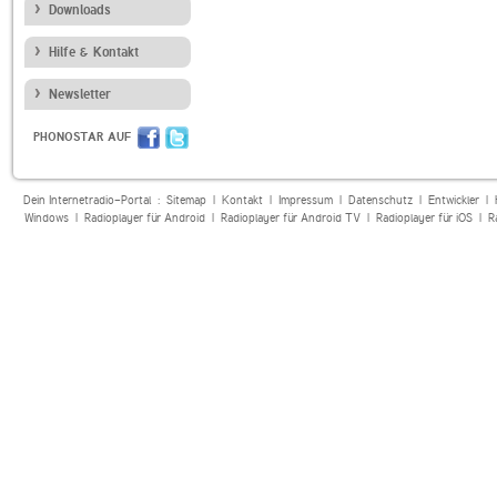
Downloads
Hilfe & Kontakt
Newsletter
PHONOSTAR AUF
Dein Internetradio-Portal :
Sitemap
|
Kontakt
|
Impressum
|
Datenschutz
|
Entwickler
|
Windows
|
Radioplayer für Android
|
Radioplayer für Android TV
|
Radioplayer für iOS
|
R