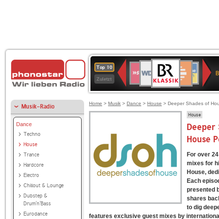
BR-
WDR
Deutschlandfunk
SWR3
Deutschlandfunk
80er
NDR
ANTENNE
SWR
Top 10
KLASSIK
B
4
Kultur
90er
2
BAYERN
Kultur
Zuletzt
OLDIE
ANTENNE
Home
>
Musik
>
Dance
>
House
> Deeper Shades of Hous
Musik-Radio
House
Dance
Deeper 
Techno
House P
House
For over 24
Trance
mixes for 
Hardcore
House, dedi
Electro
Each episod
Chillout & Lounge
presented b
Dubstep &
shares back
Drum'n'Bass
to dig deep
Eurodance
features exclusive guest mixes by internationa