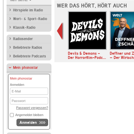
Mehr Genres
WER DAS HÖRT, HÖRT AUCH
Hörspiele im Radio
Wort- & Sport-Radio
Klassik-Radio
Radiosender
Beliebteste Radios
muss ein
Devils & Demons -
Deffner und Z
Beliebteste Podcasts
n - Der Nr. …
Der Horrorfilm-Podc…
– Der Wirtsc
Mein phonostar
Mein phonostar
Anmelden
E-
Mail
Passwort
Passwort vergessen?
Angemeldet bleiben
Anmelden