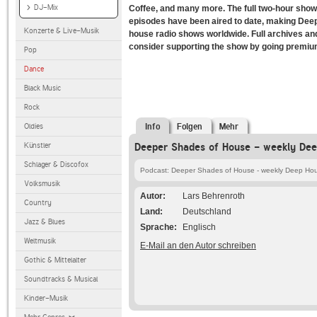
DJ-Mix
Coffee, and many more. The full two-hour sho
episodes have been aired to date, making Dee
Konzerte & Live-Musik
house radio shows worldwide. Full archives a
consider supporting the show by going prem
Pop
Dance
Black Music
Rock
Oldies
Info
Folgen
Mehr
Künstler
Deeper Shades of House - weekly Dee
Schlager & Discofox
Podcast: Deeper Shades of House - weekly Deep Hou
Volksmusik
Autor
Lars Behrenroth
Country
Land
Deutschland
Jazz & Blues
Sprache
Englisch
Weltmusik
E-Mail an den Autor schreiben
Gothic & Mittelalter
Soundtracks & Musical
Kinder-Musik