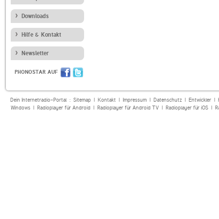
Downloads
Hilfe & Kontakt
Newsletter
PHONOSTAR AUF
Dein Internetradio-Portal :
Sitemap
|
Kontakt
|
Impressum
|
Datenschutz
|
Entwickler
|
Windows
|
Radioplayer für Android
|
Radioplayer für Android TV
|
Radioplayer für iOS
|
R