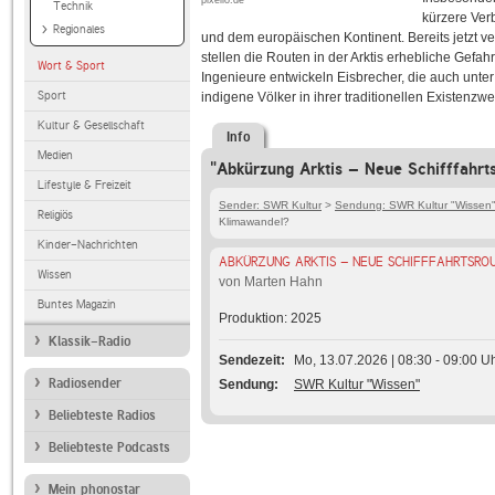
pixelio.de
Technik
kürzere Ver
Regionales
und dem europäischen Kontinent. Bereits jetzt ve
stellen die Routen in der Arktis erhebliche Gef
Wort & Sport
Ingenieure entwickeln Eisbrecher, die auch unte
Sport
indigene Völker in ihrer traditionellen Existenzw
Kultur & Gesellschaft
Info
Medien
"Abkürzung Arktis – Neue Schifffahrt
Lifestyle & Freizeit
Sender: SWR Kultur
>
Sendung: SWR Kultur "Wissen
Religiös
Klimawandel?
Kinder-Nachrichten
ABKÜRZUNG ARKTIS – NEUE SCHIFFFAHRTSRO
Wissen
von Marten Hahn
Buntes Magazin
Produktion: 2025
Klassik-Radio
Sendezeit
Mo, 13.07.2026 | 08:30 - 09:00 U
Radiosender
Sendung
SWR Kultur "Wissen"
Beliebteste Radios
Beliebteste Podcasts
Mein phonostar