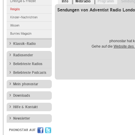
Lifestyle & Freizeit
Info
Webradio
Programm
Sendun
Religiös
Sendungen von Adventist Radio Lond
Kinder-Nachrichten
Wissen
Buntes Magazin
phonostar hat k
Klassik-Radio
Gehe auf die
Website des
Radiosender
Beliebteste Radios
Beliebteste Podcasts
Mein phonostar
Downloads
Hilfe & Kontakt
Newsletter
PHONOSTAR AUF