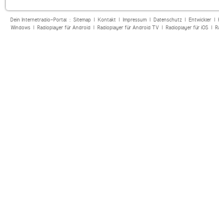
Dein Internetradio-Portal :
Sitemap
|
Kontakt
|
Impressum
|
Datenschutz
|
Entwickler
|
Windows
|
Radioplayer für Android
|
Radioplayer für Android TV
|
Radioplayer für iOS
|
R