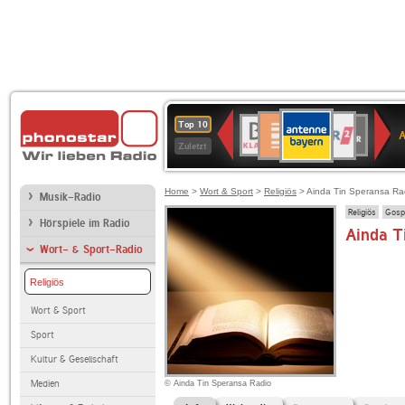
ANTENNE
Deutschlandfunk
WDR
BR-
Deutschlandfunk
80er
SWR3
WDR
NDR
SWR
Top 10
BAYERN
Kultur
2
KLASSIK
90er
4
2
Kultur
Zuletzt
OLDIE
ANTENNE
Home
>
Wort & Sport
>
Religiös
> Ainda Tin Speransa Ra
Musik-Radio
Religiös
Gosp
Hörspiele im Radio
Ainda T
Wort- & Sport-Radio
Religiös
Wort & Sport
Sport
Kultur & Gesellschaft
Medien
© Ainda Tin Speransa Radio