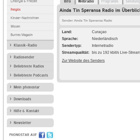
Lifestyle & Freizeit
Info
Webradio
Programm
Sendun
Religiös
Ainda Tin Speransa Radio im Überblic
Kinder-Nachrichten
Sender: Ainda Tin Speransa Radio
Wissen
Land
Curaçao
Buntes Magazin
Sprache
Niederländisch
Klassik-Radio
Sendertyp
Internetradio
Streamqualität
bis zu 192 kbit/s Live-Strea
Radiosender
Zur Website des Senders
Beliebteste Radios
Beliebteste Podcasts
Mein phonostar
Downloads
Hilfe & Kontakt
Newsletter
PHONOSTAR AUF