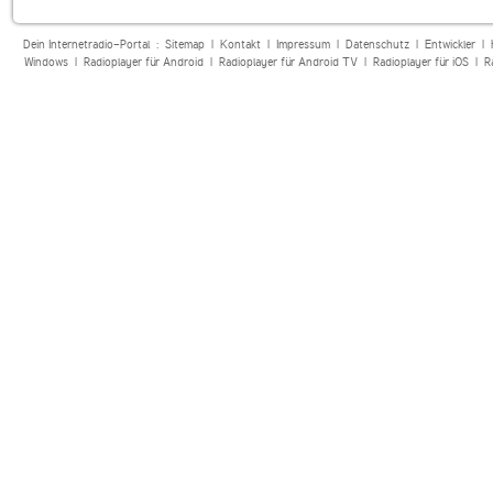
Dein Internetradio-Portal :
Sitemap
|
Kontakt
|
Impressum
|
Datenschutz
|
Entwickler
|
Windows
|
Radioplayer für Android
|
Radioplayer für Android TV
|
Radioplayer für iOS
|
R