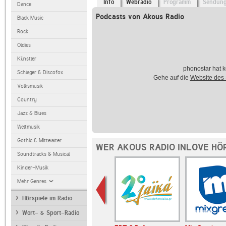
Info
Webradio
Programm
Sendun
Dance
Podcasts von Akous Radio
Black Music
Rock
Oldies
Künstler
phonostar hat k
Schlager & Discofox
Gehe auf die
Website des
Volksmusik
Country
Jazz & Blues
Weltmusik
Gothic & Mittelalter
WER AKOUS RADIO INLOVE HÖ
Soundtracks & Musical
Kinder-Musik
Mehr Genres
Hörspiele im Radio
Wort- & Sport-Radio