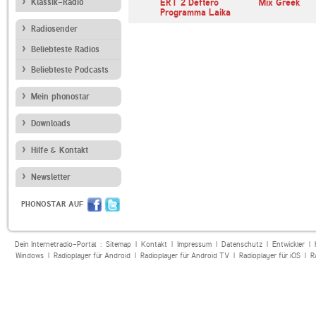
afe Radio
Klassik-Radio
Bayern 1
ERT 2 Deftero
Mix Greek
Programma Laika
Radiosender
Beliebteste Radios
Beliebteste Podcasts
Mein phonostar
Downloads
Hilfe & Kontakt
Newsletter
PHONOSTAR AUF
Dein Internetradio-Portal :
Sitemap
|
Kontakt
|
Impressum
|
Datenschutz
|
Entwickler
|
Windows
|
Radioplayer für Android
|
Radioplayer für Android TV
|
Radioplayer für iOS
|
R