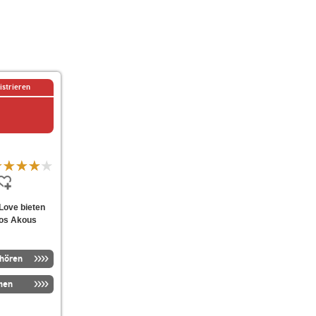
istrieren
nLove bieten
ios Akous
nhören
men