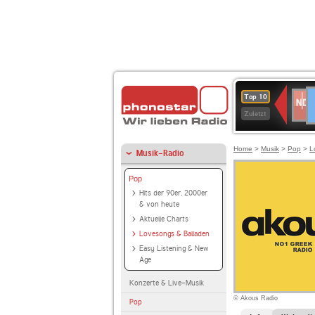
D
NDR
Top 10
2
Zuletzt
Home
>
Musik
>
Pop
>
L
Musik-Radio
Pop
Hits der 90er, 2000er
& von heute
Aktuelle Charts
Lovesongs & Balladen
Easy Listening & New
Age
Konzerte & Live-Musik
© Akous Radio
Pop