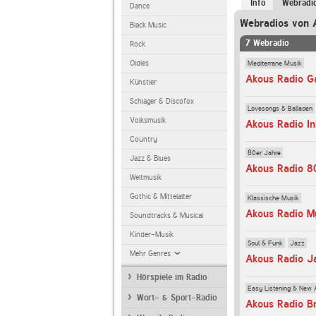
Info
Webradi
Dance
Webradios von 
Black Music
7 Webradio
Rock
Mediterrane Musik
Oldies
Akous Radio G
Künstler
Schlager & Discofox
Lovesongs & Balladen
Volksmusik
Akous Radio I
Country
80er Jahre
Jazz & Blues
Akous Radio 8
Weltmusik
Gothic & Mittelalter
Klassische Musik
Akous Radio M
Soundtracks & Musical
Kinder-Musik
Soul & Funk
Jazz
Mehr Genres
Akous Radio J
Hörspiele im Radio
Easy Listening & New 
Wort- & Sport-Radio
Akous Radio B