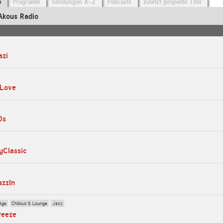
o
Programm
Sendungen A-Z
Podcasts
zuletzt gespielte Titel
Akous Radio
azi
nLove
0s
yClassic
azzIn
Age
Chillout & Lounge
Jazz
reeze