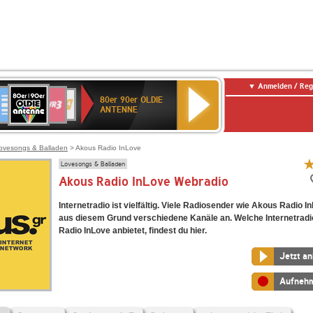
Anmelden / Reg
80er
eutschlandfunk
SWR3
WDR
SWR
80er 90er OLDIE
90er
4
Kultur
ANTENNE
OLDIE
ANTENNE
ovesongs & Balladen
> Akous Radio InLove
Lovesongs & Balladen
Akous Radio InLove Webradio
Internetradio ist vielfältig. Viele Radiosender wie Akous Radio I
aus diesem Grund verschiedene Kanäle an. Welche Internetrad
Radio InLove anbietet, findest du hier.
Jetzt a
Aufneh