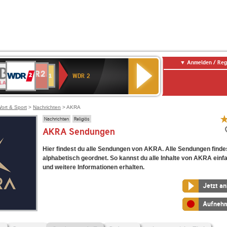
Anmelden / Reg
WDR
R-
NDR
ENNE
Deutschlandfunk
80er
SWR3
WDR
Deutschlandfunk
SWR1
2
WDR 2
LASSIK
2
ERN
90er
4
Kultur
Baden-
OLDIE
Württemberg
ANTENNE
ort & Sport
>
Nachrichten
> AKRA
Nachrichten
Religiös
AKRA Sendungen
Hier findest du alle Sendungen von AKRA. Alle Sendungen finde
alphabetisch geordnet. So kannst du alle Inhalte von AKRA einf
und weitere Informationen erhalten.
Jetzt a
Aufneh