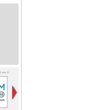
1
von
3