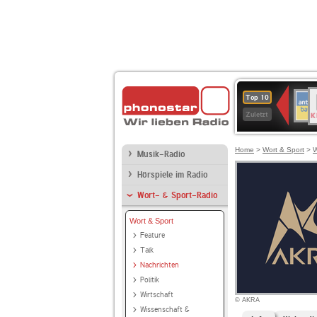
B
ANT
Top 10
K
BAY
Zuletzt
Home
>
Wort & Sport
>
W
Musik-Radio
Hörspiele im Radio
Wort- & Sport-Radio
Wort & Sport
Feature
Talk
Nachrichten
Politik
Wirtschaft
© AKRA
Wissenschaft &