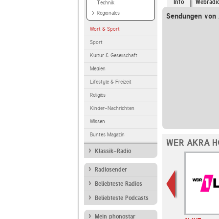
Info
Webradi
Technik
Regionales
Sendungen von
Wort & Sport
Sport
Kultur & Gesellschaft
Medien
Lifestyle & Freizeit
Religiös
Kinder-Nachrichten
Wissen
Buntes Magazin
WER AKRA H
Klassik-Radio
Radiosender
Beliebteste Radios
Beliebteste Podcasts
Mein phonostar