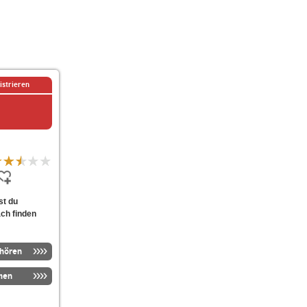
istrieren
st du
ach finden
nhören
men