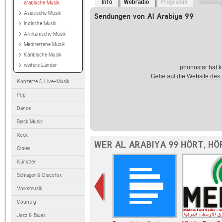
Info
Webradio
Programm
Sendun
arabische Musik
Asiatische Musik
Sendungen von Al Arabiya 99
Indische Musik
Afrikanische Musik
Mediterrane Musik
Karibische Musik
weitere Länder
phonostar hat k
Gehe auf die
Website des
Konzerte & Live-Musik
Pop
Dance
Black Music
Rock
WER AL ARABIYA 99 HÖRT, H
Oldies
Künstler
Schlager & Discofox
Volksmusik
Country
Jazz & Blues