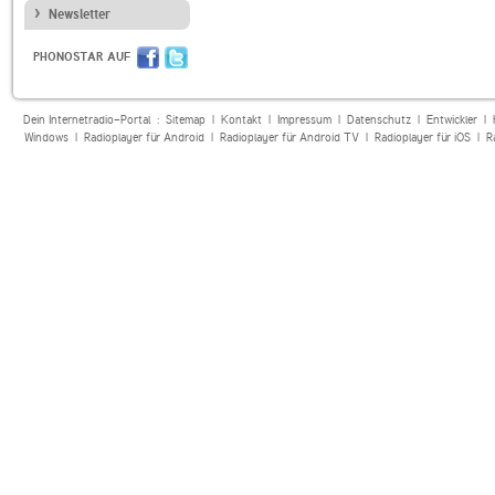
Newsletter
PHONOSTAR AUF
Dein Internetradio-Portal :
Sitemap
|
Kontakt
|
Impressum
|
Datenschutz
|
Entwickler
|
Windows
|
Radioplayer für Android
|
Radioplayer für Android TV
|
Radioplayer für iOS
|
R