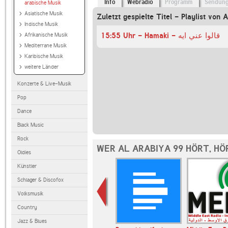
Info
Webradio
Programm
Sendun
arabische Musik
Asiatische Musik
Zuletzt gespielte Titel - Playlist von 
Indische Musik
15:55 Uhr - Hamaki - قالوا عني ايه
Afrikanische Musik
Mediterrane Musik
Karibische Musik
weitere Länder
Konzerte & Live-Musik
Pop
Dance
Black Music
Rock
WER AL ARABIYA 99 HÖRT, H
Oldies
Künstler
Schlager & Discofox
Volksmusik
Country
Jazz & Blues