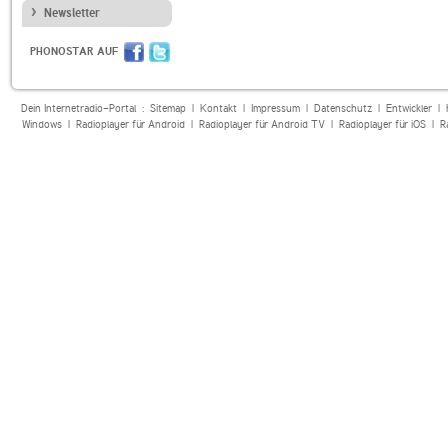
Newsletter
PHONOSTAR AUF
Dein Internetradio-Portal :
Sitemap
|
Kontakt
|
Impressum
|
Datenschutz
|
Entwickler
|
Windows
|
Radioplayer für Android
|
Radioplayer für Android TV
|
Radioplayer für iOS
|
R