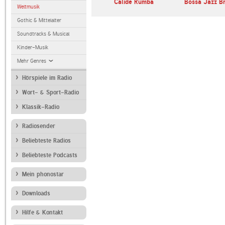
Calide Rumba
Bossa Jazz Br
Weltmusik
Gothic & Mittelalter
Soundtracks & Musical
Kinder-Musik
Mehr Genres
Hörspiele im Radio
Wort- & Sport-Radio
Klassik-Radio
Radiosender
Beliebteste Radios
Beliebteste Podcasts
Mein phonostar
Downloads
Hilfe & Kontakt