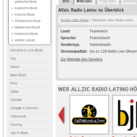
Info
Webradio
Programm
Sendun
arabische Musik
Asiatische Musik
Allzic Radio Latino im Überblick
Indische Musik
Sender: Allzic Radio
> Webradio: Allzic Radio Latino
Afrikanische Musik
Mediterrane Musik
Land
Frankreich
Karibische Musik
Sprache
Französisch
weitere Länder
Sendertyp
Internetradio
Konzerte & Live-Musik
Streamqualität
bis zu 128 kbit/s Live-Strea
Pop
Zur Website des Senders
Dance
Black Music
Rock
WER ALLZIC RADIO LATINO H
Oldies
Künstler
Schlager & Discofox
Volksmusik
Country
Jazz & Blues