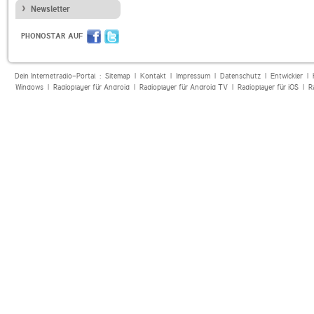
Newsletter
PHONOSTAR AUF
Dein Internetradio-Portal :
Sitemap
|
Kontakt
|
Impressum
|
Datenschutz
|
Entwickler
|
Windows
|
Radioplayer für Android
|
Radioplayer für Android TV
|
Radioplayer für iOS
|
R