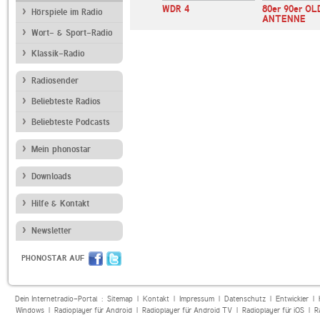
stmas Das
CHILLOUT.FM
WDR 4
80er 90er OL
Hörspiele im Radio
tsradio
ANTENNE
Wort- & Sport-Radio
Klassik-Radio
Radiosender
Beliebteste Radios
Beliebteste Podcasts
Mein phonostar
Downloads
Hilfe & Kontakt
Newsletter
PHONOSTAR AUF
Dein Internetradio-Portal :
Sitemap
|
Kontakt
|
Impressum
|
Datenschutz
|
Entwickler
|
Windows
|
Radioplayer für Android
|
Radioplayer für Android TV
|
Radioplayer für iOS
|
R