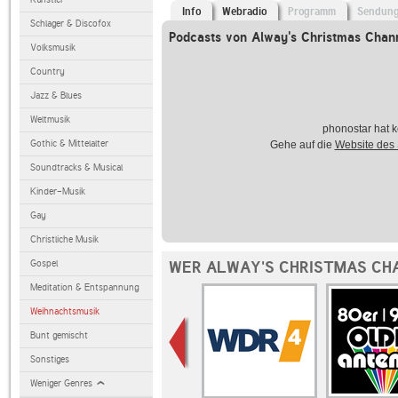
Info
Webradio
Programm
Sendun
Schlager & Discofox
Podcasts von Alway's Christmas Chan
Volksmusik
Country
Jazz & Blues
Weltmusik
phonostar hat k
Gothic & Mittelalter
Gehe auf die
Website des
Soundtracks & Musical
Kinder-Musik
Gay
Christliche Musik
Gospel
WER ALWAY'S CHRISTMAS CH
Meditation & Entspannung
Weihnachtsmusik
Bunt gemischt
Sonstiges
Weniger Genres