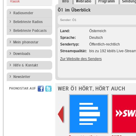
Info
Webradio
Programm
Sendun
Klassik
Ö1 im Überblick
Radiosender
Sender: Ö1
Beliebteste Radios
Beliebteste Podcasts
Land
Österreich
Sprache
Deutsch
Mein phonostar
Sendertyp
Öffentlich-rechtlich
Streamqualität
bis zu 192 kbit/s Live-Strea
Downloads
Zur Website des Senders
Hilfe & Kontakt
Newsletter
WER Ö1 HÖRT, HÖRT AUCH
PHONOSTAR AUF