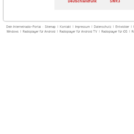
SWR1 Baden-
Deutschlandfunk
SWR3
Württemberg
Dein Internetradio-Portal :
Sitemap
|
Kontakt
|
Impressum
|
Datenschutz
|
Entwickler
|
Windows
|
Radioplayer für Android
|
Radioplayer für Android TV
|
Radioplayer für iOS
|
R