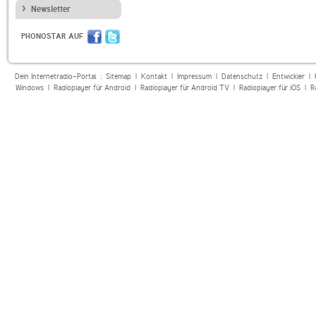
Newsletter
PHONOSTAR AUF
Dein Internetradio-Portal :
Sitemap
|
Kontakt
|
Impressum
|
Datenschutz
|
Entwickler
|
Windows
|
Radioplayer für Android
|
Radioplayer für Android TV
|
Radioplayer für iOS
|
R