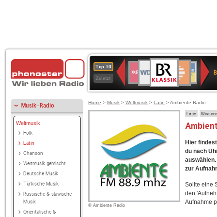
BR-
WDR
Deutschlandfunk
SWR3
Deutschlandfunk
80er
NDR
ANTENNE
SWR
Top 10
KLASSIK
B
4
Kultur
90er
2
BAYERN
Kultur
Zuletzt
OLDIE
ANTENNE
Home
>
Musik
>
Weltmusik
>
Latin
> Ambiente Radio
Musik-Radio
Latin
Wissens
Weltmusik
Ambien
Folk
Hier findes
Latin
du nach Uhr
Chanson
auswählen. 
Weltmusik gemischt
zur Aufnah
Deutsche Musik
Türkische Musik
Sollte eine
den 'Aufneh
Russische & slawische
Musik
Aufnahme p
© Ambiente Radio
Orientalische &