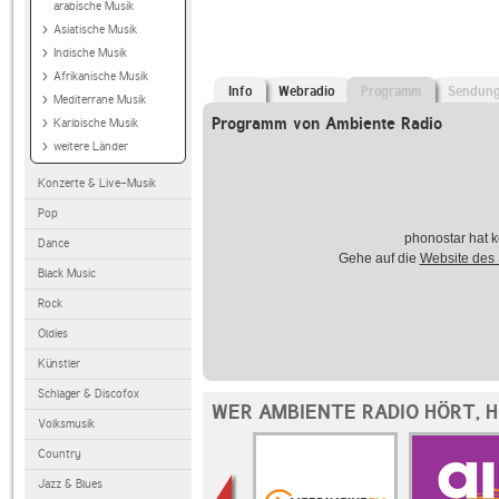
arabische Musik
Asiatische Musik
Indische Musik
Afrikanische Musik
Info
Webradio
Programm
Sendun
Mediterrane Musik
Programm von Ambiente Radio
Karibische Musik
weitere Länder
Konzerte & Live-Musik
Pop
phonostar hat k
Dance
Gehe auf die
Website des
Black Music
Rock
Oldies
Künstler
Schlager & Discofox
WER AMBIENTE RADIO HÖRT, 
Volksmusik
Country
Jazz & Blues